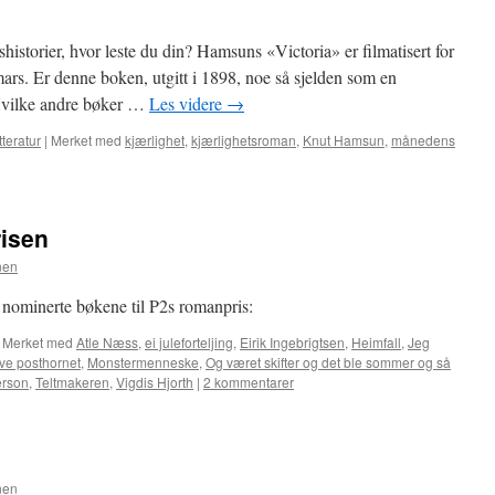
etshistorier, hvor leste du din? Hamsuns «Victoria» er filmatisert for
rs. Er denne boken, utgitt i 1898, noe så sjelden som en
Hvilke andre bøker …
Les videre
→
tteratur
|
Merket med
kjærlighet
,
kjærlighetsroman
,
Knut Hamsun
,
månedens
risen
nen
e nominerte bøkene til P2s romanpris:
Merket med
Atle Næss
,
ei juleforteljing
,
Eirik Ingebrigtsen
,
Heimfall
,
Jeg
ve posthornet
,
Monstermenneske
,
Og været skifter og det ble sommer og så
erson
,
Teltmakeren
,
Vigdis Hjorth
|
2 kommentarer
nen