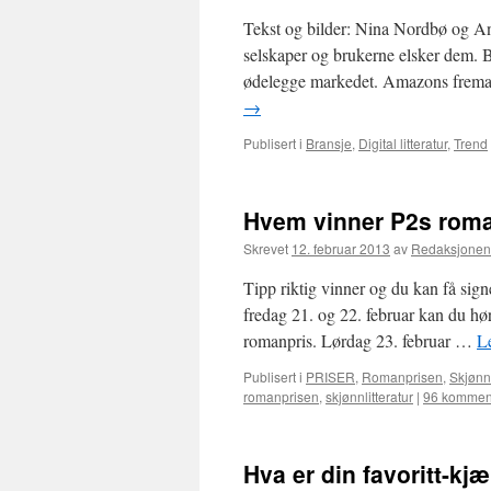
Tekst og bilder: Nina Nordbø og An
selskaper og brukerne elsker dem. B
ødelegge markedet. Amazons fremad
→
Publisert i
Bransje
,
Digital litteratur
,
Trend
Hvem vinner P2s rom
Skrevet
12. februar 2013
av
Redaksjonen
Tipp riktig vinner og du kan få sig
fredag 21. og 22. februar kan du hør
romanpris. Lørdag 23. februar …
L
Publisert i
PRISER
,
Romanprisen
,
Skjønnl
romanprisen
,
skjønnlitteratur
|
96 kommen
Hva er din favoritt-kjæ