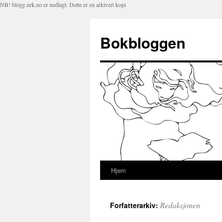
NB! blogg.nrk.no er nedlagt. Dette er en arkivert kopi
Bokbloggen
Hjem
Hopp
til
Redaksjonen
Forfatterarkiv:
innhold