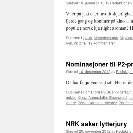
Skrevet
10. januar 2013
av
Redaksjonen
Vi er på jakt etter favoritt-kjærligh
fjerde gang og kommer på kino 1. ma
populær norsk kjærlighetsroman? 
Publisert i
Lyrikk
,
Månedens bok
,
Skjønnli
bok
,
Victoria
|
19 kommentarer
Nominasjoner til P2-p
Skrevet
10. desember 2012
av
Redaksjo
Da har fagjuryen sagt sitt. Her er d
Publisert i
Romanprisen
,
Skjønnlitteratur
|
nekter
,
Kjersti Annesdatter Skomsvold
,
Le
videre
,
Pedro Carmona-Alvarez
,
Per Pett
NRK søker lytterjury
Skrevet
20. november 2012
av
Redaksjo