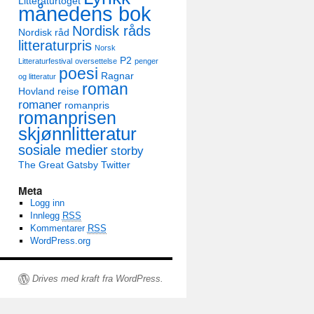
Litteraturtoget
månedens bok
Nordisk råds
Nordisk råd
litteraturpris
Norsk
P2
Litteraturfestival
oversettelse
penger
poesi
Ragnar
og litteratur
roman
Hovland
reise
romaner
romanpris
romanprisen
skjønnlitteratur
sosiale medier
storby
The Great Gatsby
Twitter
Meta
Logg inn
Innlegg
RSS
Kommentarer
RSS
WordPress.org
Drives med kraft fra WordPress.