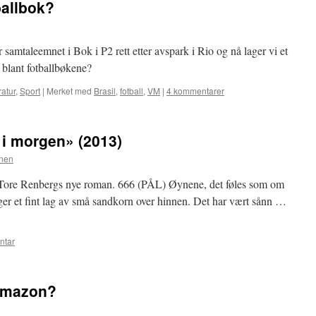
ballbok?
ar samtaleemnet i Bok i P2 rett etter avspark i Rio og nå lager vi et
 blant fotballbøkene?
ratur
,
Sport
|
Merket med
Brasil
,
fotball
,
VM
|
4 kommentarer
 i morgen» (2013)
nen
t i Tore Renbergs nye roman. 666 (PÅL) Øynene, det føles som om
er et fint lag av små sandkorn over hinnen. Det har vært sånn …
ntar
 Amazon?