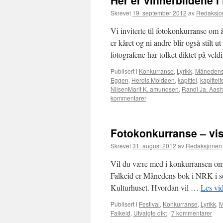
Her er vinnerbildene 
Skrevet
19. september 2012
av
Redaksjo
Vi inviterte til fotokonkurranse om
er kåret og ni andre blir også stilt 
fotografene har tolket diktet på vel
Publisert i
Konkurranse
,
Lyrikk
,
Månedens
Eggen
,
Herdis Moldøen
,
kapittel
,
kapittelf
NilsenMarit K. amundsen
,
Randi Ja. Aas
kommentarer
Fotokonkurranse – visu
Skrevet
31. august 2012
av
Redaksjonen
Vil du være med i konkurransen om å
Falkeid er Månedens bok i NRK i s
Kulturhuset. Hvordan vil …
Les vi
Publisert i
Festival
,
Konkurranse
,
Lyrikk
,
M
Falkeid
,
Utvalgte dikt
|
7 kommentarer