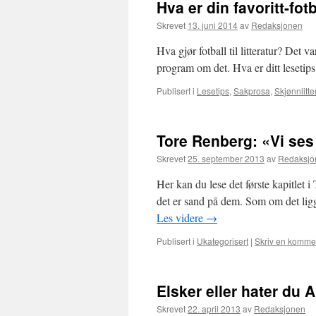
Hva er din favoritt-fot
Skrevet
13. juni 2014
av
Redaksjonen
Hva gjør fotball til litteratur? Det v
program om det. Hva er ditt lesetips
Publisert i
Lesetips
,
Sakprosa
,
Skjønnlitte
Tore Renberg: «Vi ses
Skrevet
25. september 2013
av
Redaksjo
Her kan du lese det første kapitle
det er sand på dem. Som om det ligg
Les videre
→
Publisert i
Ukategorisert
|
Skriv en komme
Elsker eller hater du
Skrevet
22. april 2013
av
Redaksjonen