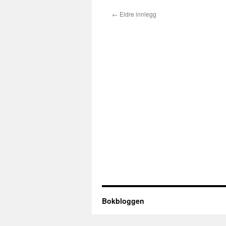
←
Eldre innlegg
Bokbloggen