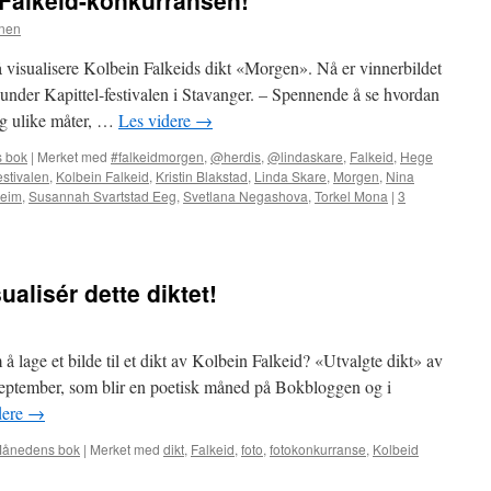
i Falkeid-konkurransen!
nen
 å visualisere Kolbein Falkeids dikt «Morgen». Nå er vinnerbildet
ut under Kapittel-festivalen i Stavanger. – Spennende å se hvordan
dig ulike måter, …
Les videre
→
 bok
|
Merket med
#falkeidmorgen
,
@herdis
,
@lindaskare
,
Falkeid
,
Hege
estivalen
,
Kolbein Falkeid
,
Kristin Blakstad
,
Linda Skare
,
Morgen
,
Nina
heim
,
Susannah Svartstad Eeg
,
Svetlana Negashova
,
Torkel Mona
|
3
alisér dette diktet!
 lage et bilde til et dikt av Kolbein Falkeid? «Utvalgte dikt» av
eptember, som blir en poetisk måned på Bokbloggen og i
dere
→
ånedens bok
|
Merket med
dikt
,
Falkeid
,
foto
,
fotokonkurranse
,
Kolbeid