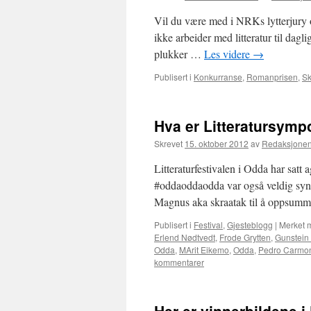
Vil du være med i NRKs lytterjury o
ikke arbeider med litteratur til dagl
plukker …
Les videre
→
Publisert i
Konkurranse
,
Romanprisen
,
Sk
Hva er Litteratursymp
Skrevet
15. oktober 2012
av
Redaksjone
Litteraturfestivalen i Odda har satt a
#oddaoddaodda var også veldig synl
Magnus aka skraatak til å oppsumme
Publisert i
Festival
,
Gjesteblogg
|
Merket 
Erlend Nødtvedt
,
Frode Grytten
,
Gunstein
Odda
,
MArit Eikemo
,
Odda
,
Pedro Carmon
kommentarer