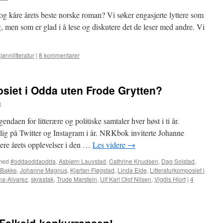
g kåre årets beste norske roman? Vi søker engasjerte lyttere som
ig, men som er glad i å lese og diskutere det de leser med andre. Vi
jønnlitteratur
|
8 kommentarer
osiet i Odda uten Frode Grytten?
n
gendaen for litterære og politiske samtaler hver høst i ti år.
ig på Twitter og Instagram i år. NRKbok inviterte Johanne
re årets opplevelser i den …
Les videre
→
med
#oddaoddaodda
,
Asbjørn Lauvstad
,
Cathrine Knudsen
,
Dag Solstad
,
 Bakke
,
Johanne Magnus
,
Kjartan Fløgstad
,
Linda Eide
,
Litteraturkomposiet i
a-Alvarez
,
skraatak
,
Trude Marstein
,
Ulf Karl Olof Nilsen
,
Vigdis Hjort
|
4