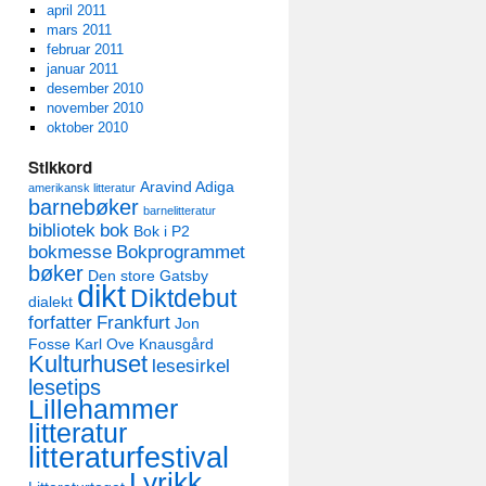
april 2011
mars 2011
februar 2011
januar 2011
desember 2010
november 2010
oktober 2010
Stikkord
Aravind Adiga
amerikansk litteratur
barnebøker
barnelitteratur
bibliotek
bok
Bok i P2
bokmesse
Bokprogrammet
bøker
Den store Gatsby
dikt
Diktdebut
dialekt
forfatter
Frankfurt
Jon
Fosse
Karl Ove Knausgård
Kulturhuset
lesesirkel
lesetips
Lillehammer
litteratur
litteraturfestival
Lyrikk