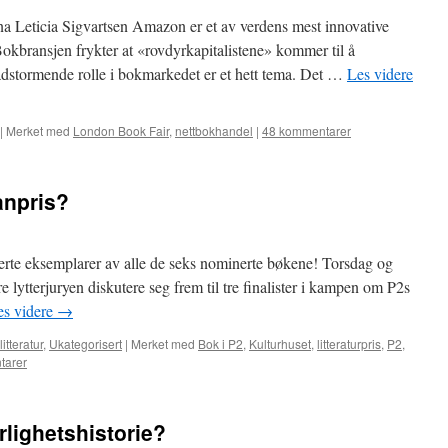
a Leticia Sigvartsen Amazon er et av verdens mest innovative
okbransjen frykter at «rovdyrkapitalistene» kommer til å
stormende rolle i bokmarkedet er et hett tema. Det …
Les videre
|
Merket med
London Book Fair
,
nettbokhandel
|
48 kommentarer
anpris?
nerte eksemplarer av alle de seks nominerte bøkene! Torsdag og
e lytterjuryen diskutere seg frem til tre finalister i kampen om P2s
es videre
→
itteratur
,
Ukategorisert
|
Merket med
Bok i P2
,
Kulturhuset
,
litteraturpris
,
P2
,
tarer
rlighetshistorie?