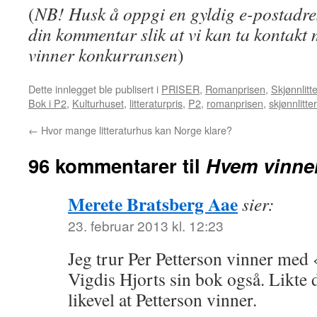
(
NB! Husk å oppgi en gyldig e-postadre
din kommentar slik at vi kan ta kontak
vinner konkurransen
)
Dette innlegget ble publisert i
PRISER
,
Romanprisen
,
Skjønnlitt
Bok i P2
,
Kulturhuset
,
litteraturpris
,
P2
,
romanprisen
,
skjønnlitte
←
Hvor mange litteraturhus kan Norge klare?
96 kommentarer til
Hvem vinne
Merete Bratsberg Aae
sier:
23. februar 2013 kl. 12:23
Jeg trur Per Petterson vinner med 
Vigdis Hjorts sin bok også. Likte 
likevel at Petterson vinner.