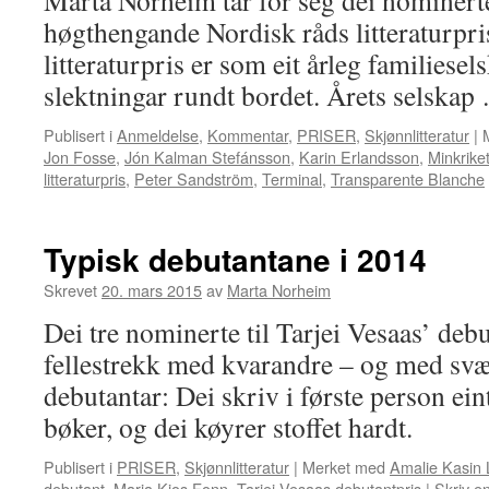
Marta Norheim tar for seg dei nominert
høgthengande Nordisk råds litteraturpri
litteraturpris er som eit årleg familiesel
slektningar rundt bordet. Årets selska
Publisert i
Anmeldelse
,
Kommentar
,
PRISER
,
Skjønnlitteratur
|
Jon Fosse
,
Jón Kalman Stefánsson
,
Karin Erlandsson
,
Minkrike
litteraturpris
,
Peter Sandström
,
Terminal
,
Transparente Blanche
Typisk debutantane i 2014
Skrevet
20. mars 2015
av
Marta Norheim
Dei tre nominerte til Tarjei Vesaas’ debu
fellestrekk med kvarandre – og med sv
debutantar: Dei skriv i første person ein
bøker, og dei køyrer stoffet hardt.
Publisert i
PRISER
,
Skjønnlitteratur
|
Merket med
Amalie Kasin 
debutant
,
Maria Kjos Fonn
,
Tarjei Vesaas debutantpris
|
Skriv e