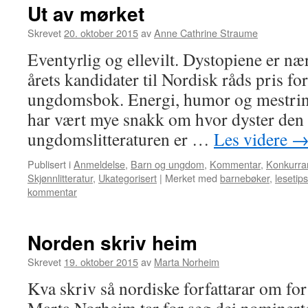
Ut av mørket
Skrevet
20. oktober 2015
av
Anne Cathrine Straume
Eventyrlig og ellevilt. Dystopiene er n
årets kandidater til Nordisk råds pris fo
ungdomsbok. Energi, humor og mestring
har vært mye snakk om hvor dyster den 
ungdomslitteraturen er …
Les videre
Publisert i
Anmeldelse
,
Barn og ungdom
,
Kommentar
,
Konkurra
Skjønnlitteratur
,
Ukategorisert
|
Merket med
barnebøker
,
lesetips
kommentar
Norden skriv heim
Skrevet
19. oktober 2015
av
Marta Norheim
Kva skriv så nordiske forfattarar om fo