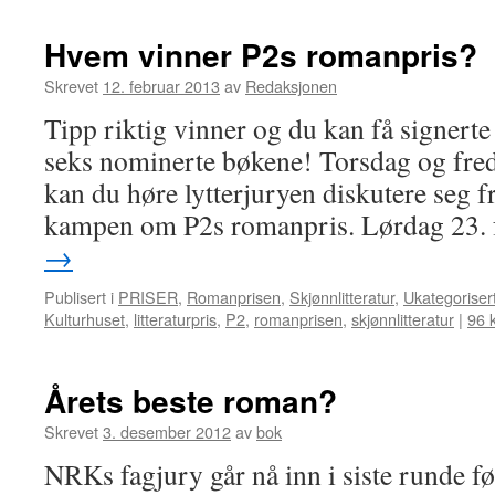
Hvem vinner P2s romanpris?
Skrevet
12. februar 2013
av
Redaksjonen
Tipp riktig vinner og du kan få signerte
seks nominerte bøkene! Torsdag og fred
kan du høre lytterjuryen diskutere seg fre
kampen om P2s romanpris. Lørdag 23.
→
Publisert i
PRISER
,
Romanprisen
,
Skjønnlitteratur
,
Ukategoriser
Kulturhuset
,
litteraturpris
,
P2
,
romanprisen
,
skjønnlitteratur
|
96 
Årets beste roman?
Skrevet
3. desember 2012
av
bok
NRKs fagjury går nå inn i siste runde fø