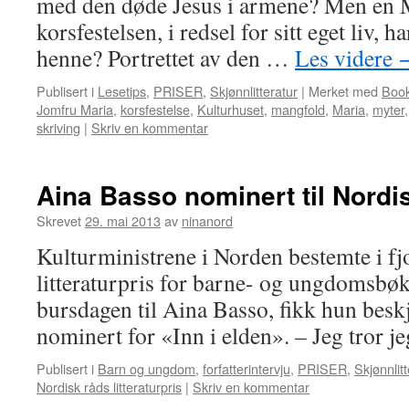
med den døde Jesus i armene? Men en M
korsfestelsen, i redsel for sitt eget liv, 
henne? Portrettet av den …
Les videre
Publisert i
Lesetips
,
PRISER
,
Skjønnlitteratur
|
Merket med
Book
Jomfru Maria
,
korsfestelse
,
Kulturhuset
,
mangfold
,
Maria
,
myter
skriving
|
Skriv en kommentar
Aina Basso nominert til Nordi
Skrevet
29. mai 2013
av
ninanord
Kulturministrene i Norden bestemte i fjo
litteraturpris for barne- og ungdomsbøk
bursdagen til Aina Basso, fikk hun besk
nominert for «Inn i elden». – Jeg tror j
Publisert i
Barn og ungdom
,
forfatterintervju
,
PRISER
,
Skjønnlitt
Nordisk råds litteraturpris
|
Skriv en kommentar