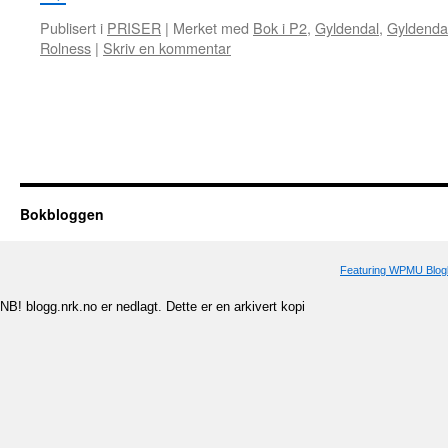
Publisert i
PRISER
|
Merket med
Bok i P2
,
Gyldendal
,
Gyldenda
Rolness
|
Skriv en kommentar
Bokbloggen
Featuring WPMU Blogl
NB! blogg.nrk.no er nedlagt. Dette er en arkivert kopi