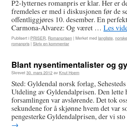
P2-lytternes romanpris er klar. Her er 
fremdeles er med i diskusjonen før de s
offentliggjøres 10. desember. En perfekt
Carmona-Alvarez: Og været …
Les vid
Publisert i
PRISER
,
Romanprisen
|
Merket med
langliste
,
norsk
romanpris
|
Skriv en kommentar
Blant nysentimentalister og g
Skrevet
30. mars 2012
av
Knut Hoem
Sted: Gyldendal norsk forlag, Sehesteds
Utdeling av Gyldendalprisen. Den lette
forsamlingen var avslørende. Det tok o
sekundene for å skjønne hvem det var 
pengesterke Gyldendalprisen, der vi st
→