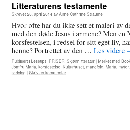
Litteraturens testamente
Skrevet
28. april 2014
av
Anne Cathrine Straume
Hvor ofte har du ikke sett et maleri av
med den døde Jesus i armene? Men en M
korsfestelsen, i redsel for sitt eget liv, 
henne? Portrettet av den …
Les videre
Publisert i
Lesetips
,
PRISER
,
Skjønnlitteratur
|
Merket med
Book
Jomfru Maria
,
korsfestelse
,
Kulturhuset
,
mangfold
,
Maria
,
myter
skriving
|
Skriv en kommentar