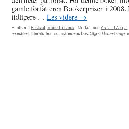
den heter på norsk. For denne boken mo
gamle forfatteren Bookerprisen i 2008. 
tidligere …
Les videre
→
Publisert i
Festival
,
Månedens bok
|
Merket med
Aravind Adiga
,
lesesirkel
,
litteraturfestival
,
månedens bok
,
Sigrid Undset-dagen