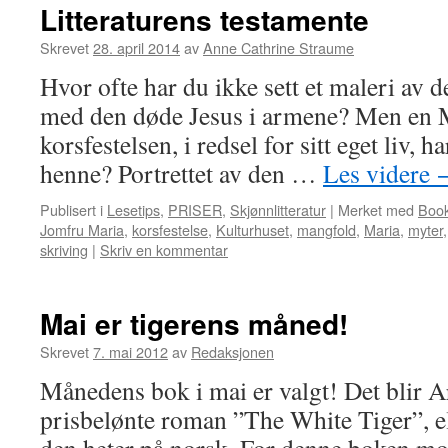
Litteraturens testamente
Skrevet
28. april 2014
av
Anne Cathrine Straume
Hvor ofte har du ikke sett et maleri av
med den døde Jesus i armene? Men en M
korsfestelsen, i redsel for sitt eget liv, 
henne? Portrettet av den …
Les videre
Publisert i
Lesetips
,
PRISER
,
Skjønnlitteratur
|
Merket med
Book
Jomfru Maria
,
korsfestelse
,
Kulturhuset
,
mangfold
,
Maria
,
myter
skriving
|
Skriv en kommentar
Mai er tigerens måned!
Skrevet
7. mai 2012
av
Redaksjonen
Månedens bok i mai er valgt! Det blir 
prisbelønte roman ”The White Tiger”, el