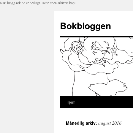
NB! blogg.nrk.no er nedlagt. Dette er en arkivert kopi
Bokbloggen
Hjem
Hopp
til
august 2016
Månedlig arkiv:
innhold