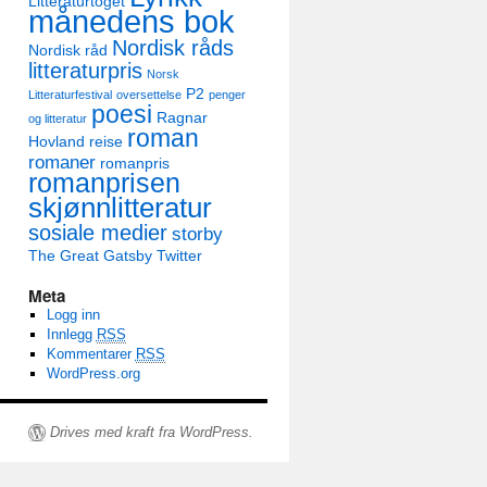
Litteraturtoget
månedens bok
Nordisk råds
Nordisk råd
litteraturpris
Norsk
P2
Litteraturfestival
oversettelse
penger
poesi
Ragnar
og litteratur
roman
Hovland
reise
romaner
romanpris
romanprisen
skjønnlitteratur
sosiale medier
storby
The Great Gatsby
Twitter
Meta
Logg inn
Innlegg
RSS
Kommentarer
RSS
WordPress.org
Drives med kraft fra WordPress.