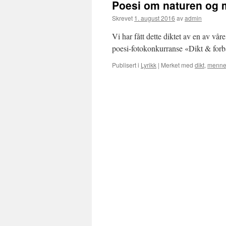
Poesi om naturen og
Skrevet
1. august 2016
av
admin
Vi har fått dette diktet av en av vå
poesi-fotokonkurranse «Dikt & forb
Publisert i
Lyrikk
|
Merket med
dikt
,
menne