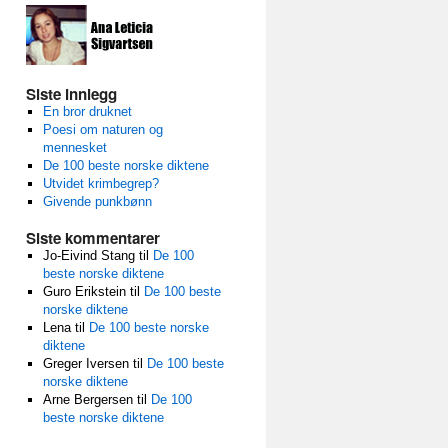
Siste innlegg
En bror druknet
Poesi om naturen og
mennesket
De 100 beste norske diktene
Utvidet krimbegrep?
Givende punkbønn
Siste kommentarer
Jo-Eivind Stang
til
De 100
beste norske diktene
Guro Erikstein
til
De 100 beste
norske diktene
Lena
til
De 100 beste norske
diktene
Greger Iversen
til
De 100 beste
norske diktene
Arne Bergersen
til
De 100
beste norske diktene