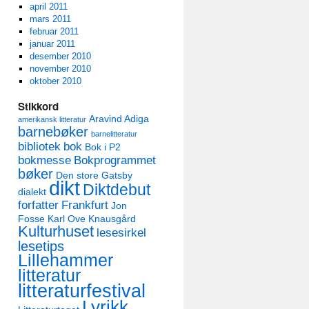
april 2011
mars 2011
februar 2011
januar 2011
desember 2010
november 2010
oktober 2010
Stikkord
Aravind Adiga
amerikansk litteratur
barnebøker
barnelitteratur
bibliotek
bok
Bok i P2
bokmesse
Bokprogrammet
bøker
Den store Gatsby
dikt
Diktdebut
dialekt
forfatter
Frankfurt
Jon
Fosse
Karl Ove Knausgård
Kulturhuset
lesesirkel
lesetips
Lillehammer
litteratur
litteraturfestival
Lyrikk