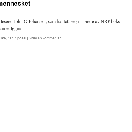
 mennesket
re lesere, John O Johansen, som har latt seg inspirere av NRKboks
annet løgn».
ske
,
natur
,
poesi
|
Skriv en kommentar