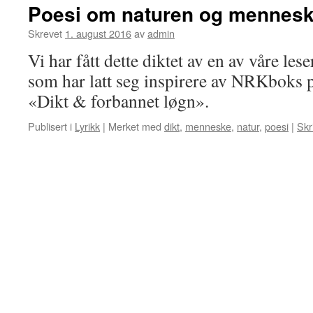
Poesi om naturen og mennesk
Skrevet
1. august 2016
av
admin
Vi har fått dette diktet av en av våre le
som har latt seg inspirere av NRKboks 
«Dikt & forbannet løgn».
Publisert i
Lyrikk
|
Merket med
dikt
,
menneske
,
natur
,
poesi
|
Skr