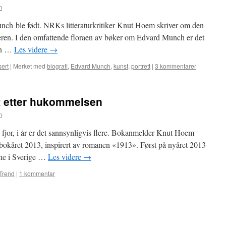
m
unch ble født. NRKs litteraturkritiker Knut Hoem skriver om den
eren. I den omfattende floraen av bøker om Edvard Munch er det
ren …
Les videre
→
sert
|
Merket med
biografi
,
Edvard Munch
,
kunst
,
portrett
|
3 kommentarer
itt etter hukommelsen
m
i fjor, i år er det sannsynligvis flere. Bokanmelder Knut Hoem
okåret 2013, inspirert av romanen «1913». Først på nyåret 2013
mne i Sverige …
Les videre
→
Trend
|
1 kommentar