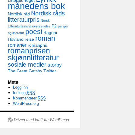
Litteraturtoget
månedens bok
Nordisk råds
Nordisk råd
litteraturpris
Norsk
P2
Litteraturfestival
oversettelse
penger
poesi
Ragnar
og litteratur
roman
Hovland
reise
romaner
romanpris
romanprisen
skjønnlitteratur
sosiale medier
storby
The Great Gatsby
Twitter
Meta
Logg inn
Innlegg
RSS
Kommentarer
RSS
WordPress.org
Drives med kraft fra WordPress.