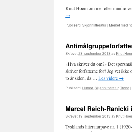
Knut Hoem om mer eller mindre vell
→
Publisert i
Skjønnlitteratur
|
Merket med
n
Antimålgruppeforfatte
Skrevet
23. september 2013
av
Knut Ho
«Hva skriver du om?» Det spørsmålet
skriver forfatterne for? Jeg vet ikk
to år siden, da …
Les videre
→
Publisert i
Humor
,
Skjønnlitteratur
,
Trend
|
Marcel Reich-Ranicki
Skrevet
19. september 2013
av
Knut Ho
Tysklands litteraturpave nr. 1 (1920-2