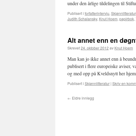
under den årlige tildelingen til St
Publisert i
forfatterintervju
,
Skjønnlitteratur
Judith Schalansky
,
Knut Hoem
,
papirbok
,
Alt annet enn en døgn
Skrevet
24. oktober 2012
av
Knut Hoem
Man kan jo ikke annet enn å beundre
publisert i flere europeiske aviser, 
og med opp på Kveldsnytt her hje
Publisert i
Skjønnlitteratur
|
Skriv en komm
←
Eldre innlegg