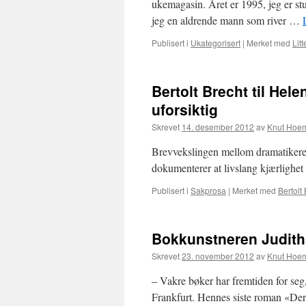
ukemagasin. Året er 1995, jeg er st
jeg en aldrende mann som river …
Publisert i
Ukategorisert
|
Merket med
Litt
Bertolt Brecht til Hel
uforsiktig
Skrevet
14. desember 2012
av
Knut Hoe
Brevvekslingen mellom dramatikeren
dokumenterer at livslang kjærlighet 
Publisert i
Sakprosa
|
Merket med
Bertolt
Bokkunstneren Judith 
Skrevet
23. november 2012
av
Knut Hoe
– Vakre bøker har fremtiden for seg
Frankfurt. Hennes siste roman «Der H