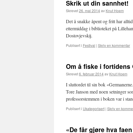
Skrik ut din sannhet!
Skrevet
26. mai 2014
av
Knut Hoem
Det å snakke åpent og fritt har alltid
ettermiddag i biblioteket på Lilleham
Dostovjevskij.
Publisert i
Festival
|
Skriv en kommentar
Om å fiske i fortiden
Skrevet
6. februar 2014
av
Knut Hoem
I sluttordet til sin bok «Germanerne
Tore Janson med noen setninger som 
professorstemmen i boken var i sta
Publisert i
Ukategorisert
|
Skriv en komme
«De får gjøre hva faen