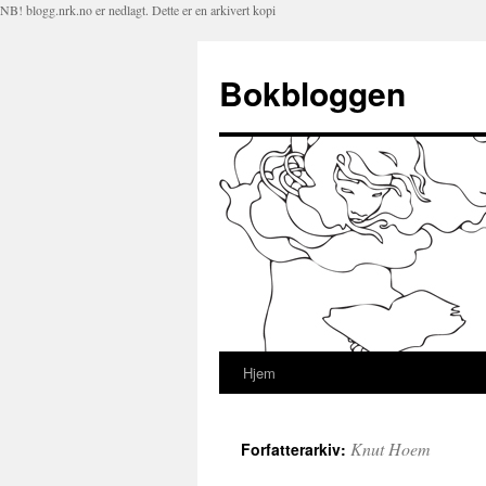
NB! blogg.nrk.no er nedlagt. Dette er en arkivert kopi
Bokbloggen
Hjem
Hopp
til
Knut Hoem
Forfatterarkiv:
innhold