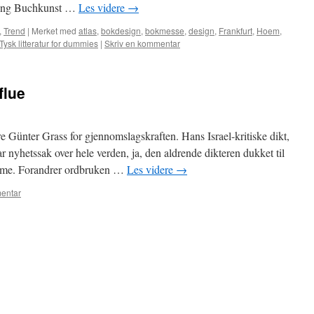
iftung Buchkunst …
Les videre
→
,
Trend
|
Merket med
atlas
,
bokdesign
,
bokmesse
,
design
,
Frankfurt
,
Hoem
,
Tysk litteratur for dummies
|
Skriv en kommentar
flue
 Günter Grass for gjennomslagskraften. Hans Israel-kritiske dikt,
var nyhetssak over hele verden, ja, den aldrende dikteren dukket til
mme. Forandrer ordbruken …
Les videre
→
entar