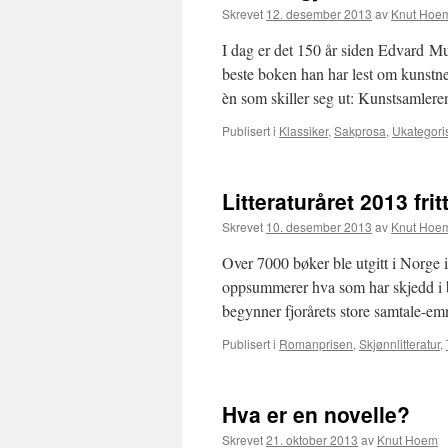
Skrevet
12. desember 2013
av
Knut Hoe
I dag er det 150 år siden Edvard M
beste boken han har lest om kunstn
èn som skiller seg ut: Kunstsamle
Publisert i
Klassiker
,
Sakprosa
,
Ukategori
Litteraturåret 2013 fr
Skrevet
10. desember 2013
av
Knut Hoe
Over 7000 bøker ble utgitt i Norge 
oppsummerer hva som har skjedd i b
begynner fjorårets store samtale-e
Publisert i
Romanprisen
,
Skjønnlitteratur
,
Hva er en novelle?
Skrevet
21. oktober 2013
av
Knut Hoem