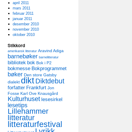
april 2011
mars 2011
februar 2011
januar 2011
desember 2010
november 2010
oktober 2010
Stikkord
Aravind Adiga
amerikansk litteratur
barnebøker
barnelitteratur
bibliotek
bok
Bok i P2
bokmesse
Bokprogrammet
bøker
Den store Gatsby
dikt
Diktdebut
dialekt
forfatter
Frankfurt
Jon
Fosse
Karl Ove Knausgård
Kulturhuset
lesesirkel
lesetips
Lillehammer
litteratur
litteraturfestival
Lyrikk