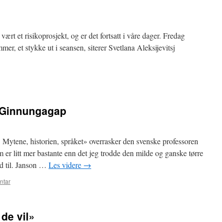
 vært et risikoprosjekt, og er det fortsatt i våre dager. Fredag
mer, et stykke ut i seansen, siterer Svetlana Aleksijevitsj
s Ginnungagap
. Mytene, historien, språket» overrasker den svenske professoren
er litt mer bastante enn det jeg trodde den milde og ganske tørre
nd til. Janson …
Les videre
→
ntar
 de vil»