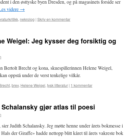
udent i den østtyske byen Dresden, og på magasinets forside ser
Les videre
→
eraturkritikk
,
nekrolog
|
Skriv en kommentar
ene Weigel: Jeg kysser deg forsiktig og
m
 Bertolt Brecht og kona, skuespillerinnen Helene Weigel,
kan oppstå under de verst tenkelige vilkår.
 Brecht
,
brev
,
Helene Weigel
,
tysk litteratur
|
1 kommentar
Schalansky gjør atlas til poesi
m
, sier Judith Schalansky. Jeg møtte henne under årets bokmesse i
als der Giraffe» hadde nettopp blitt kåret til årets vakreste bok