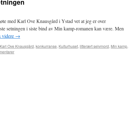
etningen
te med Karl Ove Knausgård i Ystad vet at jeg er over
siste setningen i siste bind av Min kamp-romanen kan være. Men
 videre
→
Karl Ove Knausgård
,
konkurranse
,
Kulturhuset
,
litterært selvmord
,
Min kamp
,
mentarer