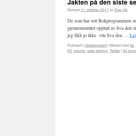
Jakten på den siste s
Skrevet
11. oktober 2011
av
Siss Vik
De som har sett Bokprogrammets mø
gjennomsnittet opptatt av hva den 
jeg fikk jo ikke vite hva den …
Les
Publisert i
Ukategorisert
|
Merket med
far
,
P2
,
premie
,
siste setning
,
Twitter
|
54 kom