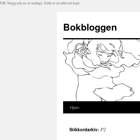
NB! blogg.nrk.no er nedlagt. Dette er en arkivert kopi
Bokbloggen
Hjem
Hopp
til
P2
Stikkordarkiv:
innhold