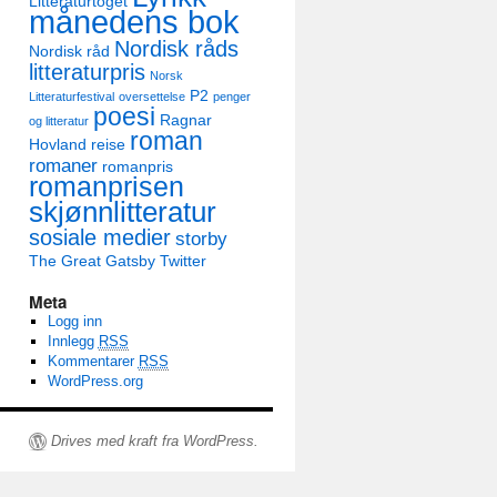
Litteraturtoget
månedens bok
Nordisk råds
Nordisk råd
litteraturpris
Norsk
P2
Litteraturfestival
oversettelse
penger
poesi
Ragnar
og litteratur
roman
Hovland
reise
romaner
romanpris
romanprisen
skjønnlitteratur
sosiale medier
storby
The Great Gatsby
Twitter
Meta
Logg inn
Innlegg
RSS
Kommentarer
RSS
WordPress.org
Drives med kraft fra WordPress.