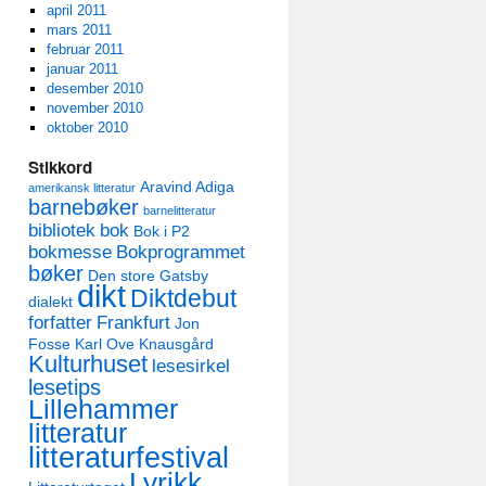
april 2011
mars 2011
februar 2011
januar 2011
desember 2010
november 2010
oktober 2010
Stikkord
Aravind Adiga
amerikansk litteratur
barnebøker
barnelitteratur
bibliotek
bok
Bok i P2
bokmesse
Bokprogrammet
bøker
Den store Gatsby
dikt
Diktdebut
dialekt
forfatter
Frankfurt
Jon
Fosse
Karl Ove Knausgård
Kulturhuset
lesesirkel
lesetips
Lillehammer
litteratur
litteraturfestival
Lyrikk