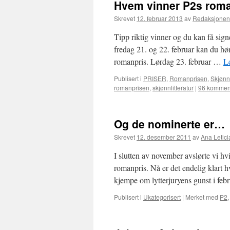
Hvem vinner P2s rom
Skrevet
12. februar 2013
av
Redaksjonen
Tipp riktig vinner og du kan få sig
fredag 21. og 22. februar kan du hør
romanpris. Lørdag 23. februar …
L
Publisert i
PRISER
,
Romanprisen
,
Skjønnl
romanprisen
,
skjønnlitteratur
|
96 kommen
Og de nominerte er…
Skrevet
12. desember 2011
av
Ana Letici
I slutten av november avslørte vi hvil
romanpris. Nå er det endelig klart 
kjempe om lytterjuryens gunst i febr
Publisert i
Ukategorisert
|
Merket med
P2