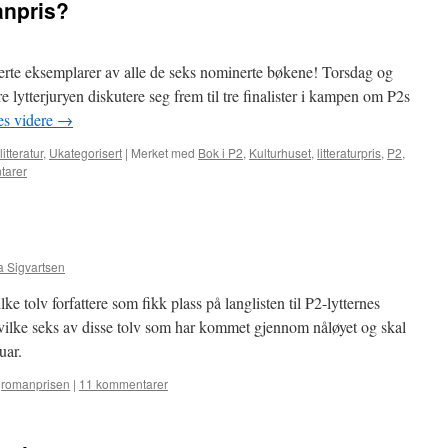
anpris?
nerte eksemplarer av alle de seks nominerte bøkene! Torsdag og
e lytterjuryen diskutere seg frem til tre finalister i kampen om P2s
es videre
→
itteratur
,
Ukategorisert
|
Merket med
Bok i P2
,
Kulturhuset
,
litteraturpris
,
P2
,
tarer
a Sigvartsen
ke tolv forfattere som fikk plass på langlisten til P2-lytternes
hvilke seks av disse tolv som har kommet gjennom nåløyet og skal
uar.
,
romanprisen
|
11 kommentarer