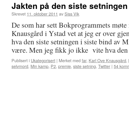
Jakten på den siste setningen
Skrevet
11. oktober 2011
av
Siss Vik
De som har sett Bokprogrammets møte
Knausgård i Ystad vet at jeg er over gje
hva den siste setningen i siste bind a
være. Men jeg fikk jo ikke vite hva d
Publisert i
Ukategorisert
|
Merket med
far
,
Karl Ove Knausgård
,
selvmord
,
Min kamp
,
P2
,
premie
,
siste setning
,
Twitter
|
54 komm