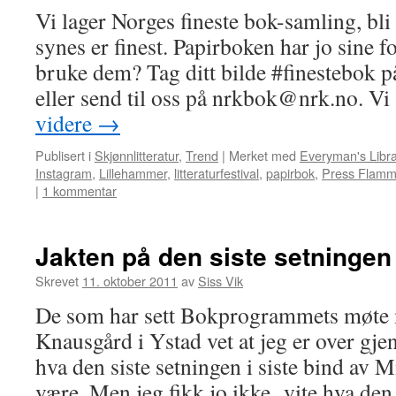
Vi lager Norges fineste bok-samling, bl
synes er finest. Papirboken har jo sine f
bruke dem? Tag ditt bilde #finestebok p
eller send til oss på nrkbok@nrk.no. V
videre
→
Publisert i
Skjønnlitteratur
,
Trend
|
Merket med
Everyman's Libra
Instagram
,
Lillehammer
,
litteraturfestival
,
papirbok
,
Press Flam
|
1 kommentar
Jakten på den siste setningen
Skrevet
11. oktober 2011
av
Siss Vik
De som har sett Bokprogrammets møte
Knausgård i Ystad vet at jeg er over gje
hva den siste setningen i siste bind a
være. Men jeg fikk jo ikke vite hva d