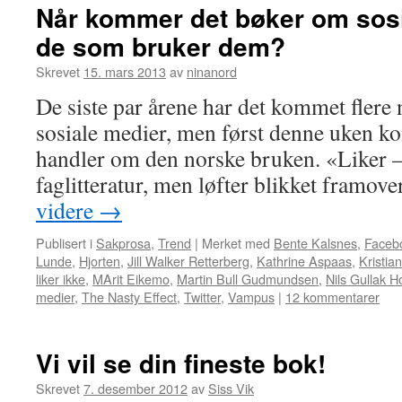
Når kommer det bøker om sosi
de som bruker dem?
Skrevet
15. mars 2013
av
ninanord
De siste par årene har det kommet flere
sosiale medier, men først denne uken k
handler om den norske bruken. «Liker – 
faglitteratur, men løfter blikket framov
videre
→
Publisert i
Sakprosa
,
Trend
|
Merket med
Bente Kalsnes
,
Faceb
Lunde
,
Hjorten
,
Jill Walker Retterberg
,
Kathrine Aspaas
,
Kristia
liker ikke
,
MArit Eikemo
,
Martin Bull Gudmundsen
,
Nils Gullak H
medier
,
The Nasty Effect
,
Twitter
,
Vampus
|
12 kommentarer
Vi vil se din fineste bok!
Skrevet
7. desember 2012
av
Siss Vik