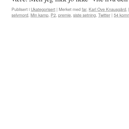
Publisert i
Ukategorisert
|
Merket med
far
,
Karl Ove Knausgård
,
selvmord
,
Min kamp
,
P2
,
premie
,
siste setning
,
Twitter
|
54 komm