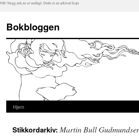
NB! blogg.nrk.no er nedlagt. Dette er en arkivert kopi
Bokbloggen
Hjem
Hopp
til
Martin Bull Gudmundse
Stikkordarkiv:
innhold