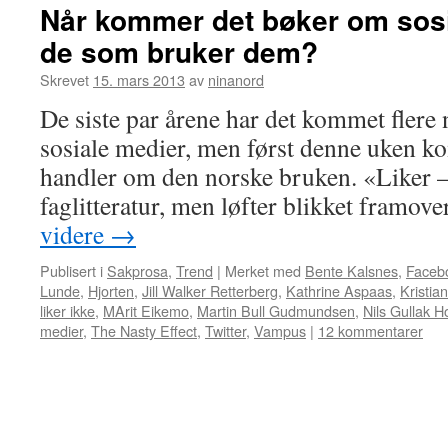
Når kommer det bøker om sosi
de som bruker dem?
Skrevet
15. mars 2013
av
ninanord
De siste par årene har det kommet flere
sosiale medier, men først denne uken k
handler om den norske bruken. «Liker – 
faglitteratur, men løfter blikket framov
videre
→
Publisert i
Sakprosa
,
Trend
|
Merket med
Bente Kalsnes
,
Faceb
Lunde
,
Hjorten
,
Jill Walker Retterberg
,
Kathrine Aspaas
,
Kristia
liker ikke
,
MArit Eikemo
,
Martin Bull Gudmundsen
,
Nils Gullak H
medier
,
The Nasty Effect
,
Twitter
,
Vampus
|
12 kommentarer