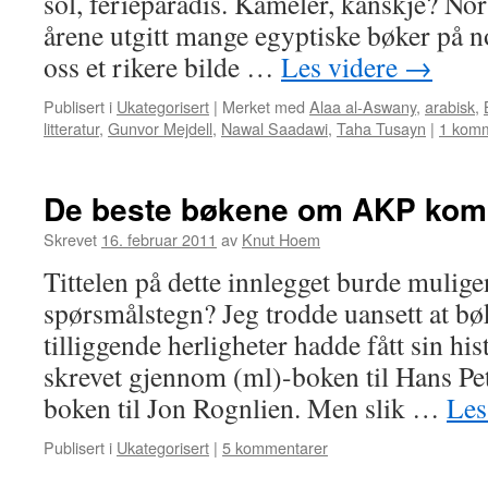
sol, ferieparadis. Kameler, kanskje? Nors
årene utgitt mange egyptiske bøker på n
oss et rikere bilde …
Les videre
→
Publisert i
Ukategorisert
|
Merket med
Alaa al-Aswany
,
arabisk
,
litteratur
,
Gunvor Mejdell
,
Nawal Saadawi
,
Taha Tusayn
|
1 kom
De beste bøkene om AKP kom
Skrevet
16. februar 2011
av
Knut Hoem
Tittelen på dette innlegget burde muligen
spørsmålstegn? Jeg trodde uansett at b
tilliggende herligheter hadde fått sin hist
skrevet gjennom (ml)-boken til Hans Pet
boken til Jon Rognlien. Men slik …
Les
Publisert i
Ukategorisert
|
5 kommentarer