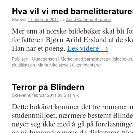
Hva vil vi med barnelitteratur
Skrevet
11. februar 2011
av
Anne Cathrine Straume
Mer enn at norske bildebøker skal bli for
forfatteren Bjørn Arild Ersland at de ska
Han har et poeng.
Les videre
→
Publisert i
Ukategorisert
|
Merket med
barnelitteratur
,
bildebøker
pluttifikasjon
,
Maria Nikolajeva
|
6 kommentarer
Terror på Blindern
Skrevet
9. februar 2011
av
Siss Vik
Dette bokåret kommer det tre romaner 
studentmiljøet, nærmere bestemt Blind
nøyer seg ikke med å gå på forelesninge
an på hverandre mens de diskuterer filos