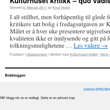
Kulturhuset kritikk – quo vadi
Skrevet
4. februar 2011
av
Knut Hoem
I all stillhet, men forhåpentlig til glede
kritikere tatt bolig i fredagsutgaven av 
Målet er å hver uke presentere utgivelse
kvaliteten ikke er innlysende og gitt på 
tolkningsmulighetene …
Les videre
→
Publisert i
Ukategorisert
|
Merket med
Kulturhuset kritikk
|
Skriv
Bokbloggen
Featuring WPMU Blogl
NB! blogg.nrk.no er nedlagt. Dette er en arkivert kopi