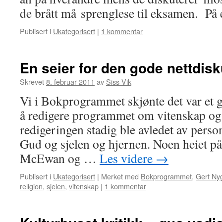
de brått må sprenglese til eksamen. P
Publisert i
Ukategorisert
|
1 kommentar
En seier for den gode nettdis
Skrevet
8. februar 2011
av
Siss Vik
Vi i Bokprogrammet skjønte det var et g
å redigere programmet om vitenskap og 
redigeringen stadig ble avledet av pers
Gud og sjelen og hjernen. Noen heiet på
McEwan og …
Les videre
→
Publisert i
Ukategorisert
|
Merket med
Bokprogrammet
,
Gert Ny
religion
,
sjelen
,
vitenskap
|
1 kommentar