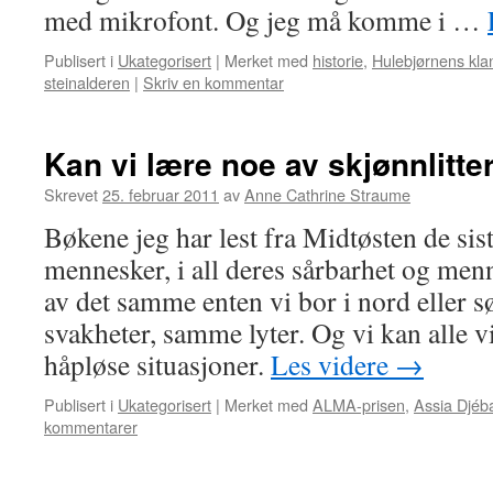
med mikrofont. Og jeg må komme i …
Publisert i
Ukategorisert
|
Merket med
historie
,
Hulebjørnens kla
steinalderen
|
Skriv en kommentar
Kan vi lære noe av skjønnlitte
Skrevet
25. februar 2011
av
Anne Cathrine Straume
Bøkene jeg har lest fra Midtøsten de sis
mennesker, i all deres sårbarhet og menn
av det samme enten vi bor i nord eller s
svakheter, samme lyter. Og vi kan alle vi
håpløse situasjoner.
Les videre
→
Publisert i
Ukategorisert
|
Merket med
ALMA-prisen
,
Assia Djéb
kommentarer