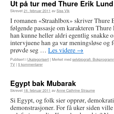
Ut på tur med Thure Erik Lund
Skrevet
21. februar 2011
av
Siss Vik
I romanen «Straahlbox» skriver Thure 
følgende passasje om karakteren Thure 
han kunne heller aldri egentlig snakke 
intervjuene han ga var meningsløse og
prøvde seg …
Les videre
→
Publisert i
Ukategorisert
|
Merket med
selvbiografi. Bokprogram
TV
|
5 kommentarer
Egypt bak Mubarak
Skrevet
18. februar 2011
av
Anne Cathrine Straume
Si Egypt, og folk sier opprør, demokrat
demonstrasjoner. For få uker siden ville