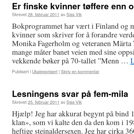
Er finske kvinner tøffere enn 
Skrevet
28. februar 2011
av
Siss Vik
Bokprogrammet har vært i Finland og mø
kvinner som skriver for å forandre verd
Monika Fagerholm og veteranen Märta
mange måter banet veien med sine oppsi
vekkende bøker på 70-tallet ”Menn …
L
Publisert i
Ukategorisert
|
Skriv en kommentar
Lesningens svar på fem-mila
Skrevet
25. februar 2011
av
Siss Vik
Hjælp! Jeg har akkurat begynt på bind 
klan», som vi kalte den da den kom i 1
heftige steinaldersexen. Jeg har cirka 3