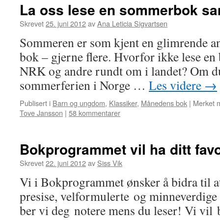
La oss lese en sommerbok s
Skrevet
25. juni 2012
av
Ana Leticia Sigvartsen
Sommeren er som kjent en glimrende anl
bok – gjerne flere. Hvorfor ikke lese e
NRK og andre rundt om i landet? Om du 
sommerferien i Norge …
Les videre
→
Publisert i
Barn og ungdom
,
Klassiker
,
Månedens bok
|
Merket 
Tove Jansson
|
58 kommentarer
Bokprogrammet vil ha ditt favor
Skrevet
22. juni 2012
av
Siss Vik
Vi i Bokprogrammet ønsker å bidra til at
presise, velformulerte og minneverdige s
ber vi deg notere mens du leser! Vi vil