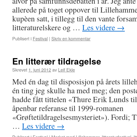
alvor på samfunnsdebatten i år. Jeg ante 
allerede på toget oppover til Lillehamm
kupèen satt, i tillegg til den vante forsa
litteraturelskere og …
Les videre
→
Publisert i
Festival
|
Skriv en kommentar
En litterær tildragelse
Skrevet
1. juni 2012
av
Leif Ekle
Med én dag til disposisjon på årets lill
én ting jeg skulle ha med meg; den pos
hadde fått tittelen «Thure Erik Lunds t
åpenbar referanse til 1999-romanen
«Grøftetildragelsesmysteriet»). Fordi; 
…
Les videre
→
Publisert i
Festival
|
Merket med
Lillehammer
,
litteraturfestival
,
l