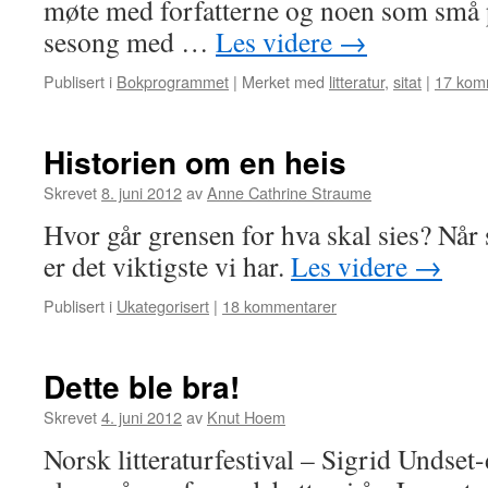
møte med forfatterne og noen som små p
sesong med …
Les videre
→
Publisert i
Bokprogrammet
|
Merket med
litteratur
,
sitat
|
17 kom
Historien om en heis
Skrevet
8. juni 2012
av
Anne Cathrine Straume
Hvor går grensen for hva skal sies? Når s
er det viktigste vi har.
Les videre
→
Publisert i
Ukategorisert
|
18 kommentarer
Dette ble bra!
Skrevet
4. juni 2012
av
Knut Hoem
Norsk litteraturfestival – Sigrid Undset