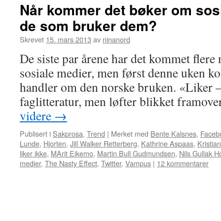
Når kommer det bøker om sosi
de som bruker dem?
Skrevet
15. mars 2013
av
ninanord
De siste par årene har det kommet flere
sosiale medier, men først denne uken k
handler om den norske bruken. «Liker – 
faglitteratur, men løfter blikket framov
videre
→
Publisert i
Sakprosa
,
Trend
|
Merket med
Bente Kalsnes
,
Faceb
Lunde
,
Hjorten
,
Jill Walker Retterberg
,
Kathrine Aspaas
,
Kristia
liker ikke
,
MArit Eikemo
,
Martin Bull Gudmundsen
,
Nils Gullak H
medier
,
The Nasty Effect
,
Twitter
,
Vampus
|
12 kommentarer