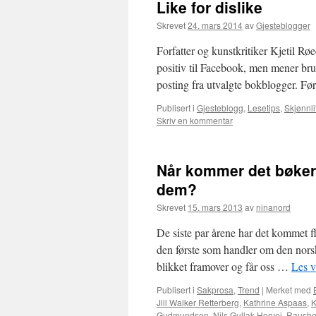
Like for dislike
Skrevet
24. mars 2014
av
Gjesteblogger
Forfatter og kunstkritiker Kjetil R
positiv til Facebook, men mener bruke
posting fra utvalgte bokblogger. F
Publisert i
Gjesteblogg
,
Lesetips
,
Skjønnli
Skriv en kommentar
Når kommer det bøker
dem?
Skrevet
15. mars 2013
av
ninanord
De siste par årene har det kommet 
den første som handler om den norske
blikket framover og får oss …
Les v
Publisert i
Sakprosa
,
Trend
|
Merket med
Jill Walker Retterberg
,
Kathrine Aspaas
,
K
Gudmundsen
,
Nils Gullak Horvei
,
Raushet