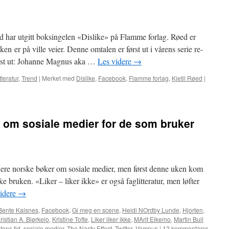
øed har utgitt boksingelen «Dislike» på Flamme forlag. Røed er
n er på ville veier. Denne omtalen er først ut i vårens serie re-
ørst ut: Johanne Magnus aka …
Les videre
→
tteratur
,
Trend
|
Merket med
Dislike
,
Facebook
,
Flamme forlag
,
Kjetil Røed
|
 om sosiale medier for de som bruker
flere norske bøker om sosiale medier, men først denne uken kom
 bruken. «Liker – liker ikke» er også faglitteratur, men løfter
idere
→
Bente Kalsnes
,
Facebook
,
Gi meg en scene
,
Heidi NOrdby Lunde
,
Hjorten
,
ristian A. Bjørkelo
,
Kristine Tofte
,
Liker liker ikke
,
MArit Eikemo
,
Martin Bull
ens tid
,
sosiale medier
,
The Nasty Effect
,
Twitter
,
Vampus
|
12 kommentarer