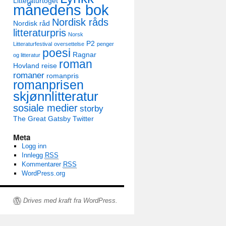
Litteraturtoget
månedens bok
Nordisk råds
Nordisk råd
litteraturpris
Norsk
P2
Litteraturfestival
oversettelse
penger
poesi
Ragnar
og litteratur
roman
Hovland
reise
romaner
romanpris
romanprisen
skjønnlitteratur
sosiale medier
storby
The Great Gatsby
Twitter
Meta
Logg inn
Innlegg
RSS
Kommentarer
RSS
WordPress.org
Drives med kraft fra WordPress.