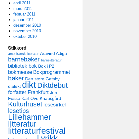
april 2011
mars 2011
februar 2011
januar 2011
desember 2010
november 2010
oktober 2010
Stikkord
Aravind Adiga
amerikansk litteratur
barnebøker
barnelitteratur
bibliotek
bok
Bok i P2
bokmesse
Bokprogrammet
bøker
Den store Gatsby
dikt
Diktdebut
dialekt
forfatter
Frankfurt
Jon
Fosse
Karl Ove Knausgård
Kulturhuset
lesesirkel
lesetips
Lillehammer
litteratur
litteraturfestival
Lyrikk