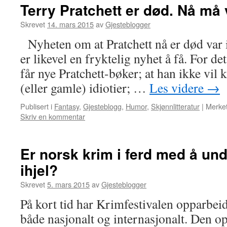
Terry Pratchett er død. Nå må 
Skrevet
14. mars 2015
av
Gjesteblogger
Nyheten om at Pratchett nå er død var 
er likevel en fryktelig nyhet å få. For det
får nye Pratchett-bøker; at han ikke vi
(eller gamle) idiotier; …
Les videre
→
Publisert i
Fantasy
,
Gjesteblogg
,
Humor
,
Skjønnlitteratur
|
Merke
Skriv en kommentar
Er norsk krim i ferd med å un
ihjel?
Skrevet
5. mars 2015
av
Gjesteblogger
På kort tid har Krimfestivalen opparbeid
både nasjonalt og internasjonalt. Den o