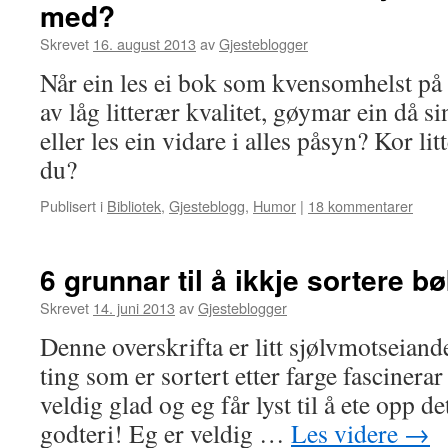
med?
Skrevet
16. august 2013
av
Gjesteblogger
Når ein les ei bok som kvensomhelst på 
av låg litterær kvalitet, gøymar ein då si
eller les ein vidare i alles påsyn? Kor li
du?
Publisert i
Bibliotek
,
Gjesteblogg
,
Humor
|
18 kommentarer
6 grunnar til å ikkje sortere bø
Skrevet
14. juni 2013
av
Gjesteblogger
Denne overskrifta er litt sjølvmotseiand
ting som er sortert etter farge fasciner
veldig glad og eg får lyst til å ete opp de
godteri! Eg er veldig …
Les videre
→