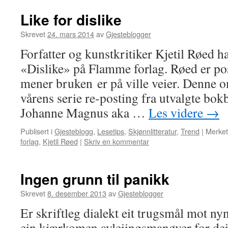
Like for dislike
Skrevet
24. mars 2014
av
Gjesteblogger
Forfatter og kunstkritiker Kjetil Røed h
«Dislike» på Flamme forlag. Røed er pos
mener bruken er på ville veier. Denne om
vårens serie re-posting fra utvalgte bokb
Johanne Magnus aka …
Les videre
→
Publisert i
Gjesteblogg
,
Lesetips
,
Skjønnlitteratur
,
Trend
|
Merke
forlag
,
Kjetil Røed
|
Skriv en kommentar
Ingen grunn til panikk
Skrevet
8. desember 2013
av
Gjesteblogger
Er skriftleg dialekt eit trugsmål mot ny
ein kjærkomen avleiingsmanøver for dei