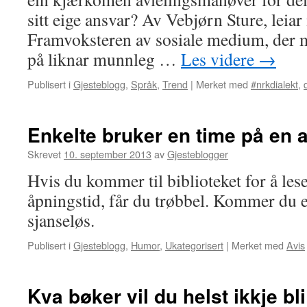
sitt eige ansvar? Av Vebjørn Sture, lei
Framvoksteren av sosiale medium, der
på liknar munnleg …
Les videre
→
Publisert i
Gjesteblogg
,
Språk
,
Trend
|
Merket med
#nrkdialekt
,
Enkelte bruker en time på en 
Skrevet
10. september 2013
av
Gjesteblogger
Hvis du kommer til biblioteket for å lese
åpningstid, får du trøbbel. Kommer du et
sjanseløs.
Publisert i
Gjesteblogg
,
Humor
,
Ukategorisert
|
Merket med
Avis
Kva bøker vil du helst ikkje bli