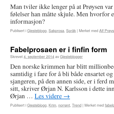
Man tviler ikke lenger på at Prøysen va
følelser han måtte skjule. Men hvorfor e
informasjon?
Publisert i
Gjesteblogg
,
Sakprosa
,
Språk
|
Merket med
Alf Prøy
Fabelprosaen er i finfin form
Skrevet
4. september 2014
av
Gjesteblogger
Den norske krimmen har blitt millionbed
samtidig i fare for å bli både ensartet og
sjangeren, på den annen side, er i ferd 
sitt, skriver Ørjan N. Karlsson i dette i
Ørjan …
Les videre
→
Publisert i
Gjesteblogg
,
Krim
,
norrønt
,
Trend
|
Merket med
fabel