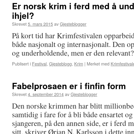
Er norsk krim i ferd med å un
ihjel?
Skrevet
5. mars 2015
av
Gjesteblogger
På kort tid har Krimfestivalen opparbeid
både nasjonalt og internasjonalt. Den o
og underholdende, men er den relevant?
Publisert i
Festival
,
Gjesteblogg
,
Krim
|
Merket med
Krimfestival
Fabelprosaen er i finfin form
Skrevet
4. september 2014
av
Gjesteblogger
Den norske krimmen har blitt millionbed
samtidig i fare for å bli både ensartet og
sjangeren, på den annen side, er i ferd 
sitt, skriver Ørjan N. Karlsson i dette i