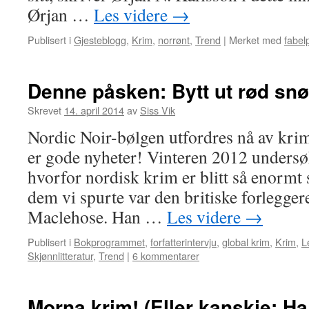
Ørjan …
Les videre
→
Publisert i
Gjesteblogg
,
Krim
,
norrønt
,
Trend
|
Merket med
fabel
Denne påsken: Bytt ut rød sn
Skrevet
14. april 2014
av
Siss Vik
Nordic Noir-bølgen utfordres nå av krim 
er gode nyheter! Vinteren 2012 under
hvorfor nordisk krim er blitt så enormt s
dem vi spurte var den britiske forlegge
Maclehose. Han …
Les videre
→
Publisert i
Bokprogrammet
,
forfatterintervju
,
global krim
,
Krim
,
L
Skjønnlitteratur
,
Trend
|
6 kommentarer
Morna krim! (Eller kanskje: Ha