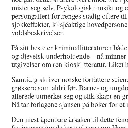
mistet seg selv. Psykologisk innsikt og
persongalleri fortrenges stadig oftere til 
sjokkeffekter, klisjéaktige hovedperso
voldsbeskrivelser.
På sitt beste er kriminallitteraturen bå
og djevelsk underholdende – nå minner 
utgivelser om ren kiosklitteratur. Liket 
Samtidig skriver norske forfattere scienc
grøssere som aldri før. Barne- og ungdo
allerede utmerket seg og slik skapt en g
Nå tar forlagene sjansen på bøker for e
Den mest åpenbare årsaken til dette fen
fra internasjonale bestselgere som Harry