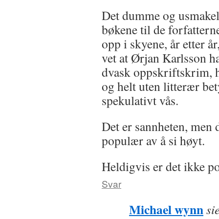
Det dumme og usmakelig
bøkene til de forfattern
opp i skyene, år etter år
vet at Ørjan Karlsson har
dvask oppskriftskrim, h
og helt uten litterær b
spekulativt vås.
Det er sannheten, men 
populær av å si høyt.
Heldigvis er det ikke po
Svar
Michael wynn
si