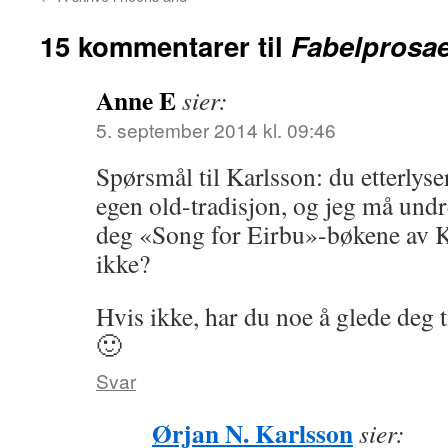
15 kommentarer til
Fabelprosaen
Anne E
sier:
5. september 2014 kl. 09:46
Spørsmål til Karlsson: du etterlyse
egen old-tradisjon, og jeg må und
deg «Song for Eirbu»-bøkene av Kr
ikke?
Hvis ikke, har du noe å glede deg t
🙂
Svar
Ørjan N. Karlsson
sier: