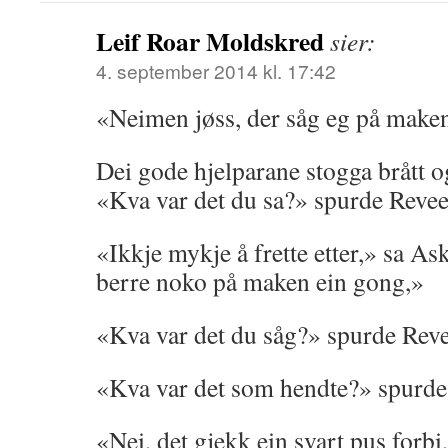
Leif Roar Moldskred
sier:
4. september 2014 kl. 17:42
«Neimen jøss, der såg eg på make
Dei gode hjelparane stogga brått 
«Kva var det du sa?» spurde Reve
«Ikkje mykje å frette etter,» sa A
berre noko på maken ein gong,»
«Kva var det du såg?» spurde Rev
«Kva var det som hendte?» spurd
«Nei, det gjekk ein svart pus forbi