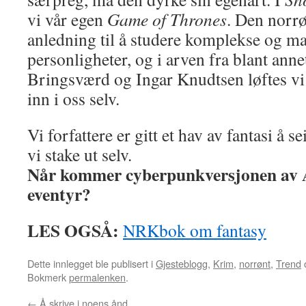
vi vår egen
Game of Thrones
. Den norr
anledning til å studere komplekse og ma
personligheter, og i arven fra blant ann
Bringsværd og Ingar Knudtsen løftes vi
inn i oss selv.
Vi forfattere er gitt et hav av fantasi å 
vi stake ut selv.
Når kommer cyberpunkversjonen av 
eventyr?
LES OGSÅ:
NRKbok om fantasy
Dette innlegget ble publisert i
Gjesteblogg
,
Krim
,
norrønt
,
Trend
Bokmerk
permalenken
.
←
Å skrive i noens ånd