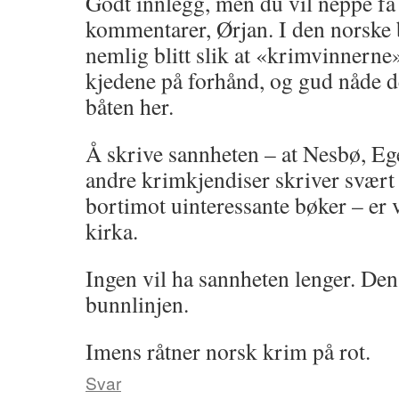
Godt innlegg, men du vil neppe få
kommentarer, Ørjan. I den norske 
nemlig blitt slik at «krimvinnerne»
kjedene på forhånd, og gud nåde 
båten her.
Å skrive sannheten – at Nesbø, Ege
andre krimkjendiser skriver svært d
bortimot uinteressante bøker – er 
kirka.
Ingen vil ha sannheten lenger. De
bunnlinjen.
Imens råtner norsk krim på rot.
Svar