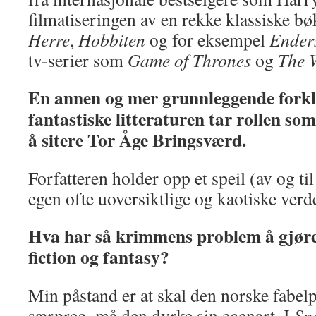
filmatiseringen av en rekke klassiske b
Herre
,
Hobbiten
og for eksempel
Enders
tv-serier som
Game of Thrones
og
The 
En annen og mer grunnleggende forkl
fantastiske litteraturen tar rollen som
å sitere Tor Åge Bringsværd.
Forfatteren holder opp et speil (av og til e
egen ofte uoversiktlige og kaotiske verd
Hva har så krimmens problem å gjøre
fiction og fantasy?
Min påstand er at skal den norske fabelp
særpreg, må den dyrke sin egenart. I
Sn