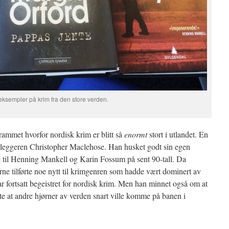
eksempler på krim fra den store verden.
mmet hvorfor nordisk krim er blitt så
enormt
stort i utlandet. En
orleggeren Christopher Maclehose. Han husket godt sin egen
 til Henning Mankell og Karin Fossum på sent 90-tall. Da
rne tilførte noe nytt til krimgenren som hadde vært dominert av
r fortsatt begeistret for nordisk krim. Men han minnet også om at
rte at andre hjørner av verden snart ville komme på banen i