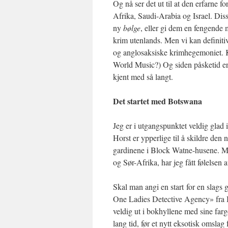
Og nå ser det ut til at den erfarne f
Afrika, Saudi-Arabia og Israel. Diss
ny
bølge
, eller gi dem en fengende 
krim utenlands. Men vi kan definitiv
og anglosaksiske krimhegemoniet. Ka
World Music?) Og siden påsketid er k
kjent med så langt.
Det startet med Botswana
Jeg er i utgangspunktet veldig glad
Horst er ypperlige til å skildre de
gardinene i Block Watne-husene. Men
og Sør-Afrika, har jeg fått følelsen a
Skal man angi en start for en slags 
One Ladies Detective Agency» fra B
veldig ut i bokhyllene med sine far
lang tid, før et nytt eksotisk omsl