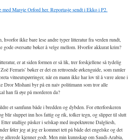
med Margie Orford her. Reportasje sendt i Ekko i P2.
 hvorfor ikke bare lese andre typer litteratur fra verden rundt,
ge gode oversatte bøker å velge mellom. Hvorfor akkurat krim?
teratur, er at siden formen er så lik, trer forskjellene så tydelig
 Zoë Ferraris’ bøker er det en rettroende ørkenguide, som ramler
reta vitneutspørringer, når en mann ikke har lov til å være alene i
 Dror Mishani byr på en naiv politimann som tror alle
al han få øye på morderen da?
kildre et samfunn både i bredden og dybden. For etterforskeren
 blir sluppet inn hos fattig og rik, tolker tegn, og slipper til slutt
Etter utallige påsker i selskap med inspektørene Dalgliesh,
er føler jeg at jeg er kommet tett på både det engelske og det
jeg allerede kjenner godt. Men min kunnskap om Saudi-Arabia,