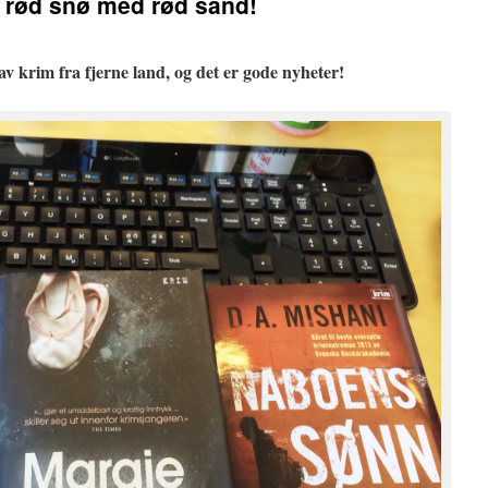
 rød snø med rød sand!
v krim fra fjerne land, og det er gode nyheter!