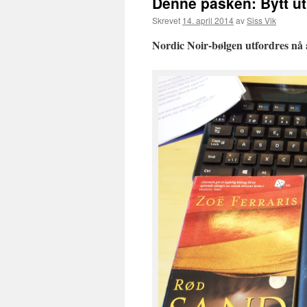
Denne påsken: Bytt ut
Skrevet
14. april 2014
av
Siss Vik
Nordic Noir-bølgen utfordres nå a