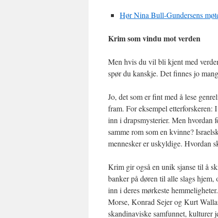
Hør Nina Bull-Gundersens møte 
Krim som vindu mot verden
Men hvis du vil bli kjent med verden,
spør du kanskje. Det finnes jo man
Jo, det som er fint med å lese genrelit
fram. For eksempel etterforskeren: I
inn i drapsmysterier. Men hvordan fo
samme rom som en kvinne? Israelske
mennesker er uskyldige. Hvordan sk
Krim gir også en unik sjanse til å s
banker på døren til alle slags hjem, og
inn i deres mørkeste hemmeligheter. 
Morse, Konrad Sejer og Kurt Walland
skandinaviske samfunnet, kulturer 