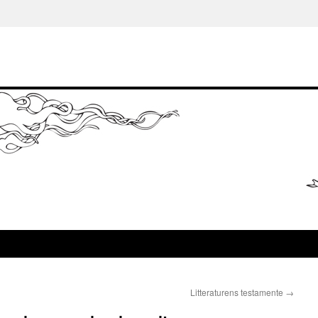
Litteraturens testamente
→