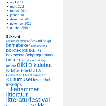
april 2011
mars 2011
februar 2011
januar 2011
desember 2010
november 2010
oktober 2010
Stikkord
Aravind Adiga
amerikansk litteratur
barnebøker
barnelitteratur
bibliotek
bok
Bok i P2
bokmesse
Bokprogrammet
bøker
Den store Gatsby
dikt
Diktdebut
dialekt
forfatter
Frankfurt
Jon
Fosse
Karl Ove Knausgård
Kulturhuset
lesesirkel
lesetips
Lillehammer
litteratur
litteraturfestival
Lyrikk