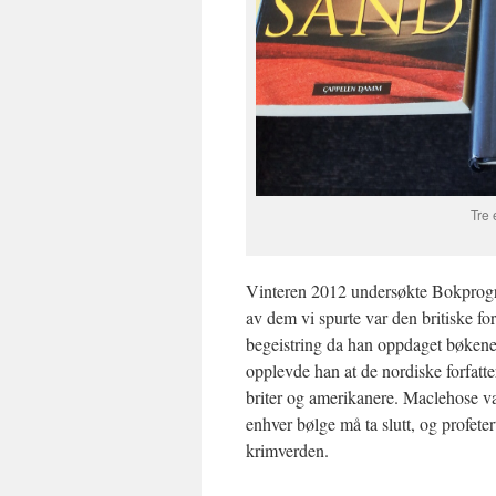
Tre 
Vinteren 2012 undersøkte Bokprogra
av dem vi spurte var den britiske f
begeistring da han oppdaget bøkene
opplevde han at de nordiske forfatte
briter og amerikanere. Maclehose va
enhver bølge må ta slutt, og profete
krimverden.