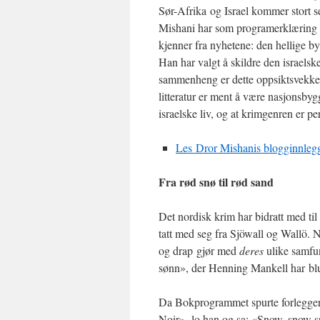
Sør-Afrika og Israel kommer stort s
Mishani har som programerklæring
kjenner fra nyhetene: den hellige b
Han har valgt å skildre den israelske
sammenheng er dette oppsiktsvekken
litteratur er ment å være nasjonsby
israelske liv, og at krimgenren er perf
Les Dror Mishanis blogginnlegg
Fra rød snø til rød sand
Det nordisk krim har bidratt med til
tatt med seg fra Sjöwall og Wallö. 
og drap gjør med
deres
ulike samfu
sønn», der Henning Mankell har bl
Da Bokprogrammet spurte forlegge
Noir», lo han og sa: «Snow, snow sn