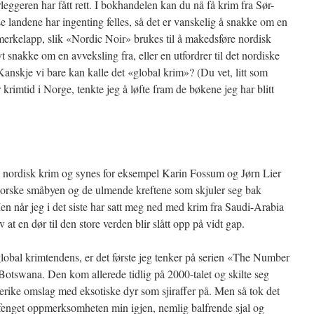
orleggeren har fått rett. I bokhandelen kan du nå få krim fra Sør-
e landene har ingenting felles, så det er vanskelig å snakke om en
merkelapp, slik «Nordic Noir» brukes til å makedsføre nordisk
t snakke om en avveksling fra, eller en utfordrer til det nordiske
nskje vi bare kan kalle det «global krim»? (Du vet, litt som
rimtid i Norge, tenkte jeg å løfte fram de bøkene jeg har blitt
 i nordisk krim og synes for eksempel Karin Fossum og Jørn Lier
n norske småbyen og de ulmende kreftene som skjuler seg bak
 når jeg i det siste har satt meg ned med krim fra Saudi-Arabia
v at en dør til den store verden blir slått opp på vidt gap.
global krimtendens, er det første jeg tenker på serien «The Number
otswana. Den kom allerede tidlig på 2000-talet og skilte seg
gerike omslag med eksotiske dyr som sjiraffer på. Men så tok det
ag fenget oppmerksomheten min igjen, nemlig balfrende sjal og