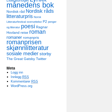
Litteraturtoget
månedens bok
Nordisk råds
Nordisk råd
litteraturpris
Norsk
P2
Litteraturfestival
oversettelse
penger
poesi
Ragnar
og litteratur
roman
Hovland
reise
romaner
romanpris
romanprisen
skjønnlitteratur
sosiale medier
storby
The Great Gatsby
Twitter
Meta
Logg inn
Innlegg
RSS
Kommentarer
RSS
WordPress.org