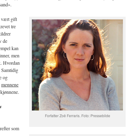
sand».
vært gift
revet tre
ildrer
v de
sempel kan
inner, men
kk. Hvordan
 Samtidig
e og
m
mennene
 kjønnene.
v
Forfatter Zoë Ferraris. Foto: Pressebilde
refter som