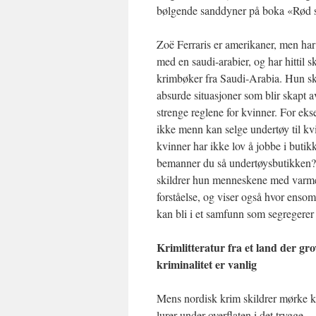
bølgende sanddyner på boka «Rød 
Zoë Ferraris er amerikaner, men har 
med en saudi-arabier, og har hittil sk
krimbøker fra Saudi-Arabia. Hun sk
absurde situasjoner som blir skapt a
strenge reglene for kvinner. For ek
ikke menn kan selge undertøy til kv
kvinner har ikke lov å jobbe i buti
bemanner du så undertøysbutikken?
skildrer hun menneskene med varm
forståelse, og viser også hvor enso
kan bli i et samfunn som segregerer
Krimlitteratur fra et land der gro
kriminalitet er vanlig
Mens nordisk krim skildrer mørke k
lurer under overflaten i det trygge