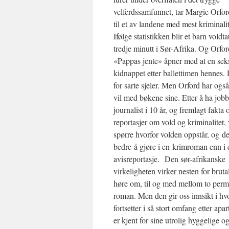
velferdssamfunnet, tar Margie Orfo
til et av landene med mest kriminalit
Ifølge statistikken blir et barn voldta
tredje minutt i Sør-Afrika. Og Orfo
«Pappas jente» åpner med at en seks
kidnappet etter ballettimen hennes.
for sarte sjeler. Men Orford har ogs
vil med bøkene sine. Etter å ha job
journalist i 10 år, og fremlagt fakta 
reportasjer om vold og kriminalitet, 
spørre hvorfor volden oppstår, og de
bedre å gjøre i en krimroman enn i 
avisreportasje. Den sør-afrikanske
virkeligheten virker nesten for brutal
høre om, til og med mellom to perme
roman. Men den gir oss innsikt i hv
fortsetter i så stort omfang etter ap
er kjent for sine utrolig hyggelige 