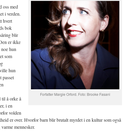
rd oss med
et i verden.
tt hvert
rds bok
åring blir
 Den er ikke
å noe hun
bet som
og
ville hun
t passet
en
Forfatter Margie Orford. Foto: Brooke Fasani
 til å orke å
r, i en
orfor volden
artheid er over. Hvorfor barn blir brutalt myrdet i en kultur som også
og varme mennesker.