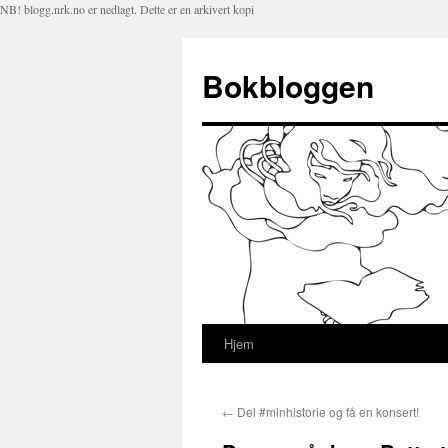
NB! blogg.nrk.no er nedlagt. Dette er en arkivert kopi
Bokbloggen
Hjem
Hopp
til
←
Del #minhistorie og få en konsert!
innhold