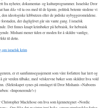
ett fra nyheter, dokumentar- og kulturprogrammer. Israelske Dror
 at han
ikke
vil ta oss med til de kjente, politisk betente stedene vi
y, den ideologiske kibbutzen eller de jødiske nybyggerområdene.
 forstaden, der dagliglivet går sin vante gang. I israelsk
de. Det finnes knapt krimbøker på hebraisk, for hebraisk
ggende. Mishani mener tiden er moden for å skildre vanlige,
ekt til dette.
 om israelsk krim
 genren, er et samfunnsegasjement som våre forfattere har lært og
Nå gir verden tilbake, med velskrevne bøker som skildrer hva vold
nn. (Slektskapet synes på omslaget til Dror Mishanis «Naboens
urben: «Imponerende!»)
r Christopher Maclehose om hva som kjennetegnet «Nordic
ow». Om ikke det er vinter inni boka, sørger utenlandske forlag