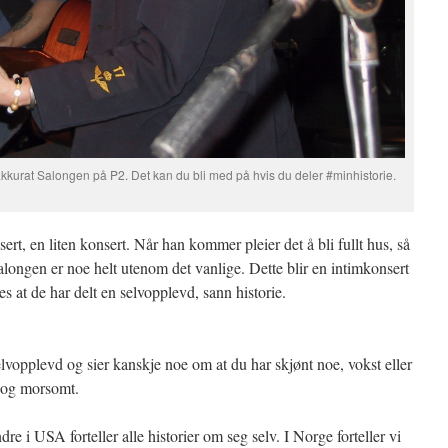
 akkurat Salongen på P2. Det kan du bli med på hvis du deler #minhistorie.
ert, en liten konsert. Når han kommer pleier det å bli fullt hus, så
gen er noe helt utenom det vanlige. Dette blir en intimkonsert
es at de har delt en selvopplevd, sann historie.
selvopplevd og sier kanskje noe om at du har skjønt noe, vokst eller
t og morsomt.
e i USA forteller alle historier om seg selv. I Norge forteller vi