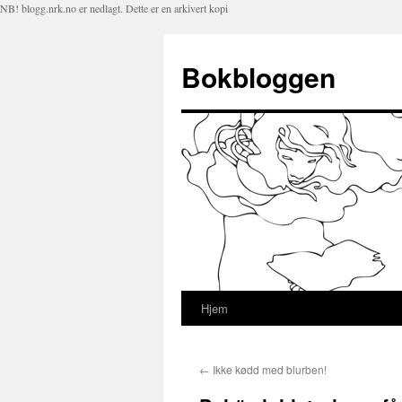
NB! blogg.nrk.no er nedlagt. Dette er en arkivert kopi
Bokbloggen
Hjem
Hopp
til
←
Ikke kødd med blurben!
innhold