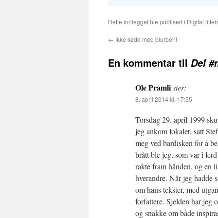
Dette innlegget ble publisert i
Digital litter
←
Ikke kødd med blurben!
En kommentar til
Del #
Ole Pramli
sier:
8. april 2014 kl. 17:55
Torsdag 29. april 1999 skul
jeg ankom lokalet, satt Ste
meg ved bardisken for å best
brått ble jeg, som var i f
rakte fram hånden, og en lit
hverandre. Når jeg hadde sa
om hans tekster, med utgang
forfattere. Sjelden har jeg
og snakke om både inspirasj