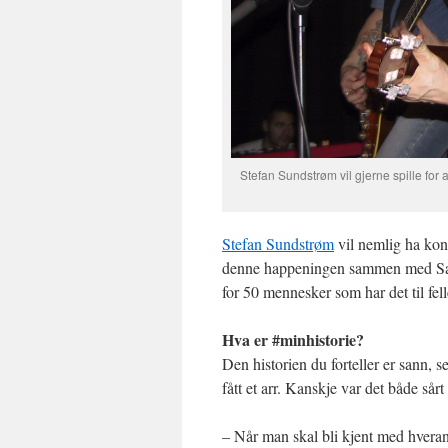
Stefan Sundstrøm vil gjerne spille for
Stefan Sundstrøm
vil nemlig ha kons
denne happeningen sammen med Salon
for 50 mennesker som har det til fell
Hva er #minhistorie?
Den historien du forteller er sann, 
fått et arr. Kanskje var det både sår
– Når man skal bli kjent med hverandr