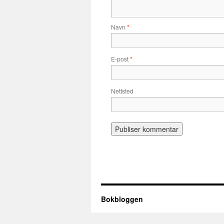
Navn
*
E-post
*
Nettsted
Bokbloggen