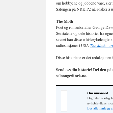
om hobbyene og jobbene våre, sier r
Salongen på NRK P2 nå ønsker å utv
The Moth
Poet og romanforfatter George Dawe
Sørstatene og dele historier fra egne
savnet han disse whiskeybefengte k
radiostasjoner i USA
The Moth – tru
Disse historiene er det redaksjonen
Send oss din historie! Del den på 
salnonge@nrk.no.
Om ninanord
Digitalansvarlig f
nyhetshyllene med
Les alle innlegg 