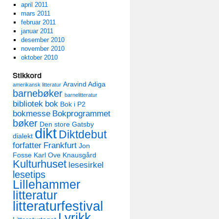
april 2011
mars 2011
februar 2011
januar 2011
desember 2010
november 2010
oktober 2010
Stikkord
Aravind Adiga
amerikansk litteratur
barnebøker
barnelitteratur
bibliotek
bok
Bok i P2
bokmesse
Bokprogrammet
bøker
Den store Gatsby
dikt
Diktdebut
dialekt
forfatter
Frankfurt
Jon
Fosse
Karl Ove Knausgård
Kulturhuset
lesesirkel
lesetips
Lillehammer
litteratur
litteraturfestival
Lyrikk