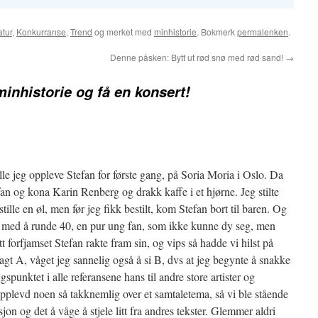
atur
,
Konkurranse
,
Trend
og merket med
minhistorie
. Bokmerk
permalenken
.
Denne påsken: Bytt ut rød snø med rød sand!
→
minhistorie og få en konsert!
le jeg oppleve Stefan for første gang, på Soria Moria i Oslo. Da
fan og kona Karin Renberg og drakk kaffe i et hjørne. Jeg stilte
ille en øl, men før jeg fikk bestilt, kom Stefan bort til baren. Og
erd med å runde 40, en pur ung fan, som ikke kunne dy seg, men
t forfjamset Stefan rakte fram sin, og vips så hadde vi hilst på
gt A, våget jeg sannelig også å si B, dvs at jeg begynte å snakke
spunktet i alle referansene hans til andre store artister og
 opplevd noen så takknemlig over et samtaletema, så vi ble stående
on og det å våge å stjele litt fra andres tekster. Glemmer aldri