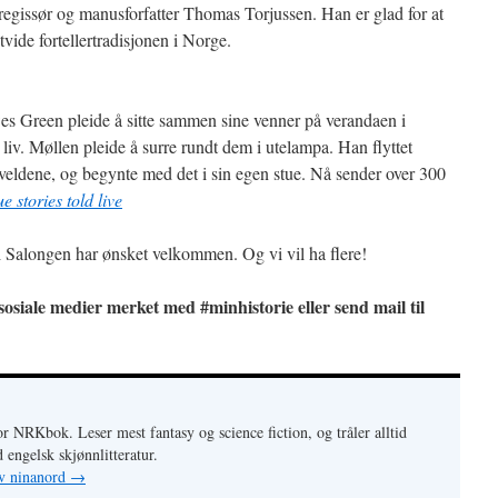
egissør og manusforfatter Thomas Torjussen. Han er glad for at
ide fortellertradisjonen i Norge.
s Green pleide å sitte sammen sine venner på verandaen i
 liv. Møllen pleide å surre rundt dem i utelampa. Han flyttet
veldene, og begynte med det i sin egen stue. Nå sender over 300
e stories told live
 i Salongen har ønsket velkommen. Og vi vil ha flere!
sosiale medier merket med #minhistorie eller send mail til
or NRKbok. Leser mest fantasy og science fiction, og tråler alltid
 engelsk skjønnlitteratur.
av ninanord
→