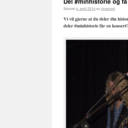
Del #minhistorie og få
Skrevet
4. april 2014
av
ninanord
Vi vil gjerne at du deler din hist
deler #minhistorie får en konsert!