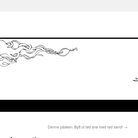
Denne påsken: Bytt ut rød snø med rød sand!
→