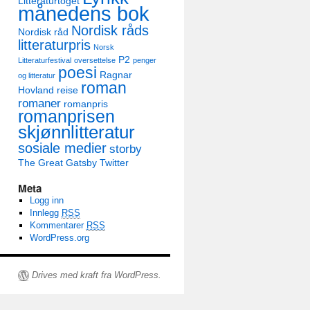
Litteraturtoget
månedens bok
Nordisk råds
Nordisk råd
litteraturpris
Norsk
P2
Litteraturfestival
oversettelse
penger
poesi
Ragnar
og litteratur
roman
Hovland
reise
romaner
romanpris
romanprisen
skjønnlitteratur
sosiale medier
storby
The Great Gatsby
Twitter
Meta
Logg inn
Innlegg
RSS
Kommentarer
RSS
WordPress.org
Drives med kraft fra WordPress.