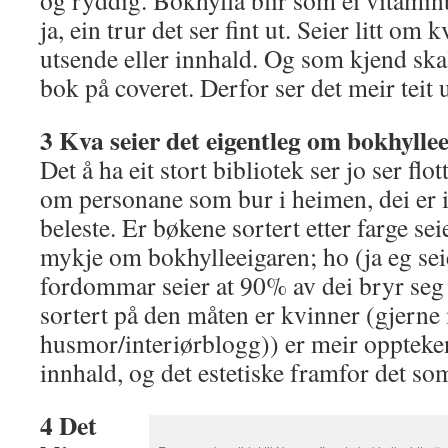
og ryddig. Bokhylla blir som ei vitaminb
ja, ein trur det ser fint ut. Seier litt om 
utsende eller innhald. Og som kjend ska
bok på coveret. Derfor ser det meir teit u
3 Kva seier det eigentleg om bokhylle
Det å ha eit stort bibliotek ser jo ser flo
om personane som bur i heimen, dei er i
beleste. Er bøkene sortert etter farge se
mykje om bokhylleeigaren; ho (ja eg sei
fordommar seier at 90% av dei bryr seg
sortert på den måten er kvinner (gjerne
husmor/interiørblogg)) er meir oppteke
innhald, og det estetiske framfor det som
4 Det