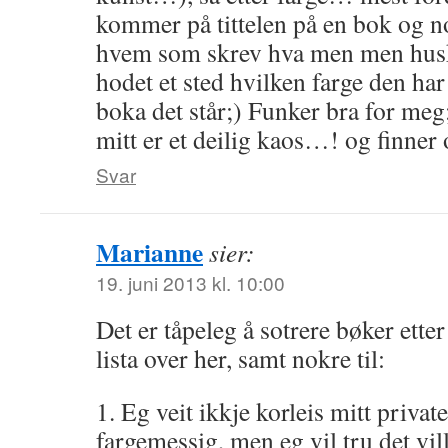
kommer på tittelen på en bok og n
hvem som skrev hva men men huske
hodet et sted hvilken farge den har
boka det står;) Funker bra for meg;
mitt er et deilig kaos…! og finner o
Svar
Marianne
sier:
19. juni 2013 kl. 10:00
Det er tåpeleg å sotrere bøker ette
lista over her, samt nokre til:
1. Eg veit ikkje korleis mitt privat
fargemessig, men eg vil tru det vi