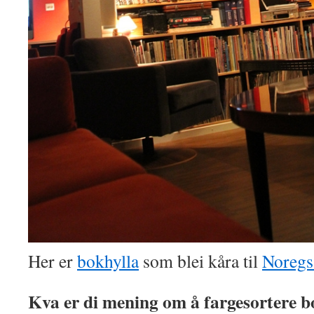
Her er
bokhylla
som blei kåra til
Noregs 
Kva er di mening om å fargesortere b