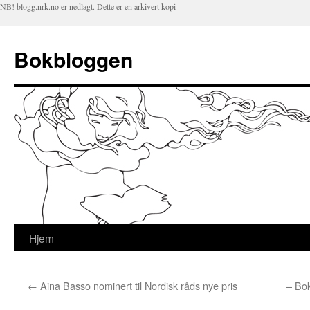
NB! blogg.nrk.no er nedlagt. Dette er en arkivert kopi
Bokbloggen
Hjem
Hopp
til
←
Aina Basso nominert til Nordisk råds nye pris
– Bo
innhold