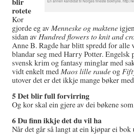
blir
En annen kandidat til Norges fineste bokhylle. http:
rotete
Kor
gjorde eg av
Menneske og maktene
igjen
sidan av
Hundred flowers to knit and cr
Anne B. Ragde har blitt spredd for alle 
blandar seg med Harry Potter. Engelsk 
svensk krim og fantasy minglar med sakp
vidt enkelt med
Maos lille raude
og
Fif
utover det er det ikkje mange bøker med f
5 Det blir full forvirring
Og kor skal ein gjere av dei bøkene som 
6 Du finn ikkje det du vil ha
Når det går så langt at ein kjøpar ei bok