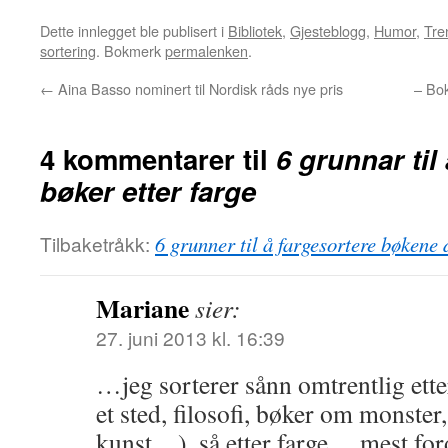
Dette innlegget ble publisert i
Bibliotek
,
Gjesteblogg
,
Humor
,
Tre
sortering
. Bokmerk
permalenken
.
←
Aina Basso nominert til Nordisk råds nye pris
– Bo
4 kommentarer til
6 grunnar til 
bøker etter farge
Tilbaketråkk:
6 grunner til å fargesortere bøkene
Mariane
sier:
27. juni 2013 kl. 16:39
…jeg sorterer sånn omtrentlig etter
et sted, filosofi, bøker om monster
kunst…), så etter farge… mest fordi