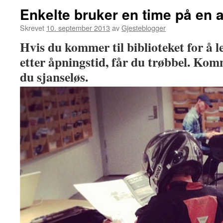
Enkelte bruker en time på en 
Skrevet
10. september 2013
av
Gjesteblogger
Hvis du kommer til biblioteket for å l
etter åpningstid, får du trøbbel. Komm
du sjanseløs.