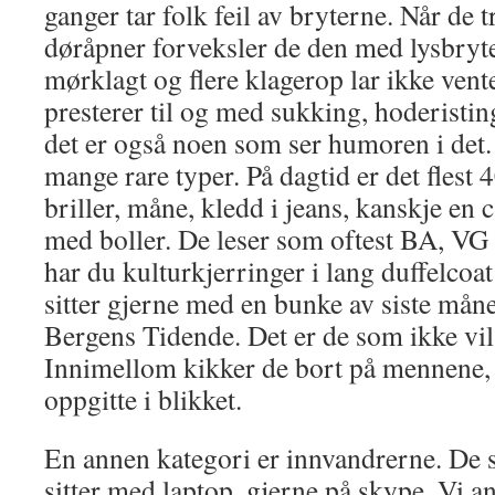
ganger tar folk feil av bryterne. Når de 
døråpner forveksler de den med lysbryte
mørklagt og flere klagerop lar ikke vent
presterer til og med sukking, hoderistin
det er også noen som ser humoren i det. 
mange rare typer. På dagtid er det fles
briller, måne, kledd i jeans, kanskje en
med boller. De leser som oftest BA, VG e
har du kulturkjerringer i lang duffelcoat
sitter gjerne med en bunke av siste mån
Bergens Tidende. Det er de som ikke vil
Innimellom kikker de bort på mennene, 
oppgitte i blikket.
En annen kategori er innvandrerne. De s
sitter med laptop, gjerne på skype. Vi an