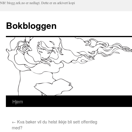
NB! blogg.nrk.no er nedlagt. Dette er en arkivert kopi
Bokbloggen
Hjem
Hopp
til
←
Kva bøker vil du helst ikkje bli sett offentleg
innhold
med?