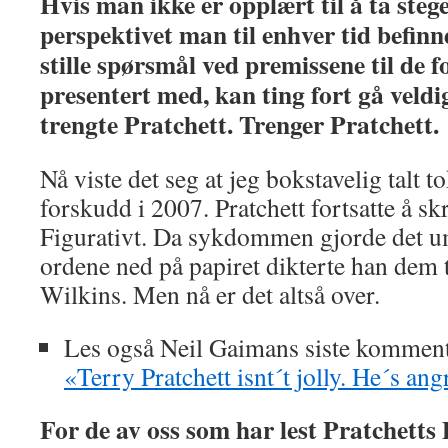
Hvis man ikke er opplært til å ta steg
perspektivet man til enhver tid befinn
stille spørsmål ved premissene til de f
presentert med, kan ting fort gå veldig
trengte Pratchett. Trenger Pratchett.
Nå viste det seg at jeg bokstavelig talt 
forskudd i 2007. Pratchett fortsatte å skri
Figurativt. Da sykdommen gjorde det um
ordene ned på papiret dikterte han dem t
Wilkins. Men nå er det altså over.
Les også Neil Gaimans siste komment
«Terry Pratchett isnt´t jolly. He´s an
For de av oss som har lest Pratchetts