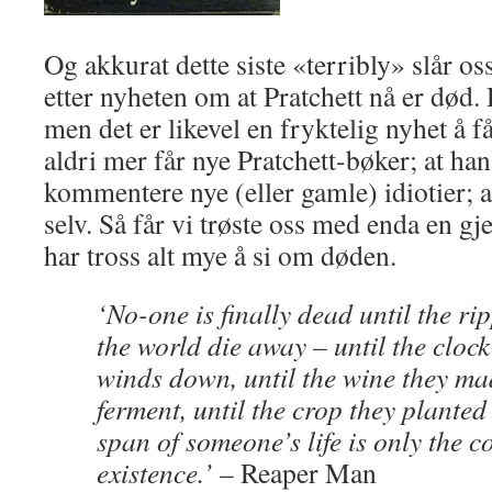
Og akkurat dette siste «terribly» slår o
etter nyheten om at Pratchett nå er død. 
men det er likevel en fryktelig nyhet å få
aldri mer får nye Pratchett-bøker; at ha
kommentere nye (eller gamle) idiotier; a
selv. Så får vi trøste oss med enda en g
har tross alt mye å si om døden.
‘No-one is finally dead until the ri
the world die away – until the cloc
winds down, until the wine they mad
ferment, until the crop they planted
span of someone’s life is only the co
existence.’
– Reaper Man