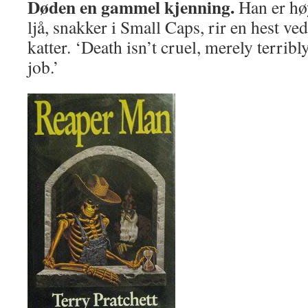
Døden en gammel kjenning.
Han er hø
ljå, snakker i Small Caps, rir en hest ve
katter. ‘Death isn’t cruel, merely terribly
job.’