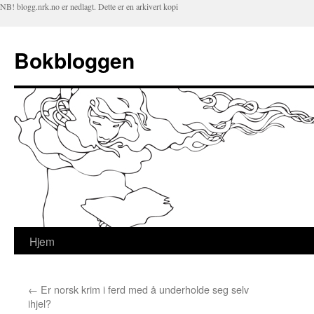
NB! blogg.nrk.no er nedlagt. Dette er en arkivert kopi
Bokbloggen
Hjem
Hopp
til
←
Er norsk krim i ferd med å underholde seg selv
innhold
ihjel?