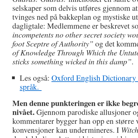
selskaper som delvis utføres gjennom a
tvinges ned på bakkeplan og mystiske ut
dagligtale: Medlemmene er beskrevet 
incompetents no other secret society wou
foot Sceptre of Authority”
og det komme
of Knowledge Through Which the Untut
sticks something wicked in this damp”
.
Les også:
Oxford English Dictionary 
språk.
Men denne punkteringen er ikke begren
nivået.
Gjennom parodiske allusjoner og
kommentarer bygger han opp en større v
konvensjoner kan undermineres. I
Witc