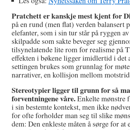
Les også:
Nyhetssaken om Terry Prat
Pratchett er kanskje mest kjent for 
på en rund (men flat) verden balansert på
elefanter, som i sin tur står på ryggen a
skilpadde som sakte beveger seg gjenn
tilsynelatende lite rom for realisme på 
effekten i bøkene ligger imidlertid i det 
settingen brukes som grunnlag for møt
narrativer, en kollisjon mellom motstrid
Stereotypier ligger til grunn for så m
forventningene våre.
Enkelte mønstre f
i sin bestemte kontekst, men ikke nødve
for ofte forholder man seg til slike mø
dem: Den enkleste måten å sørge for at e