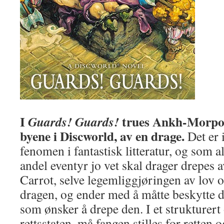
I
trues Ankh-Morpork
Guards! Guards!
byene i Discworld, av en drage.
Det er i
fenomen i fantastisk litteratur, og som al
andel eventyr jo vet skal drager drepes 
Carrot, selve legemliggjøringen av lov o
dragen, og ender med å måtte beskytte 
som ønsker å drepe den. I et strukturert
rettsstaten, må fangen stilles for rette