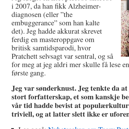
i 2007, da han fikk Alzheimer-
diagnosen (eller ”the
embuggerance” som han kalte
det). Jeg hadde akkurat skrevet
ferdig en masteroppgave om
britisk samtidsparodi, hvor
Pratchett selvsagt var sentral, og så
for meg at jeg aldri mer skulle få lese e
første gang.
Jeg var sønderknust. Jeg tenkte da at 
stort forfatterskap, et som kanskje be
vår tid hadde bevist at populærkultur
triviell, og at latter slett ikke er ufor