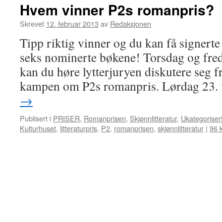
Hvem vinner P2s romanpris?
Skrevet
12. februar 2013
av
Redaksjonen
Tipp riktig vinner og du kan få signerte
seks nominerte bøkene! Torsdag og fred
kan du høre lytterjuryen diskutere seg fre
kampen om P2s romanpris. Lørdag 23.
→
Publisert i
PRISER
,
Romanprisen
,
Skjønnlitteratur
,
Ukategoriser
Kulturhuset
,
litteraturpris
,
P2
,
romanprisen
,
skjønnlitteratur
|
96 