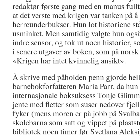
redaktør første gang med en manus full
at det verste med krigen var tanken på å
herreunderbukser. Hun lot historiene st
usminket. Men samtidig valgte hun også 
indre sensor, og tok ut noen historier, 
i senere utgaver av boken, som på norsk h
«Krigen har intet kvinnelig ansikt».
Å skrive med påholden penn gjorde hell
barnebokforfatteren Maria Parr, da hun 
internasjonale boksuksess Tonje Glimm
jente med fletter som suser nedover fjel
fyker (mens moren er på jobb på Svalbard
skolebarna som satt og vippet på plasts
bibliotek noen timer før Svetlana Aleksij