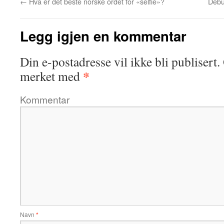
←
Hva er det beste norske ordet for «selfie»?
Debut
Legg igjen en kommentar
Din e-postadresse vil ikke bli publisert.
*
merket med
Kommentar
Navn
*