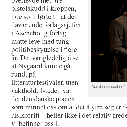
pistolskudd i kroppen,
noe som førte til at den
daværende forlagssjefen
i Aschehoug forlag
måtte leve med tung
politibeskyttelse i flere
år. Det var gledelig å se
at Nygaard kunne gå
rundt på
litteraturfestivalen uten
Den danske poeten Yahy
vakthold. Isteden var
det den danske poeten
som minnet oss om at det å ytre seg er i
risikofritt – heller ikke i det relativ fre
vi befinner oss i.