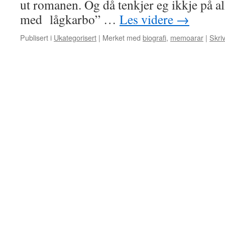
ut romanen. Og då tenkjer eg ikkje på al
med lågkarbo” …
Les videre
→
Publisert i
Ukategorisert
|
Merket med
biografi
,
memoarar
|
Skri