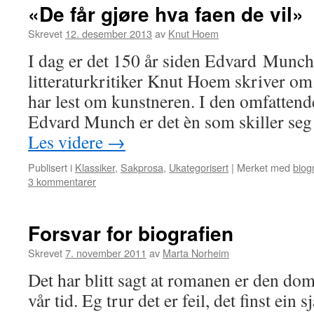
«De får gjøre hva faen de vil»
Skrevet
12. desember 2013
av
Knut Hoem
I dag er det 150 år siden Edvard Munc
litteraturkritiker Knut Hoem skriver o
har lest om kunstneren. I den omfattend
Edvard Munch er det èn som skiller se
Les videre
→
Publisert i
Klassiker
,
Sakprosa
,
Ukategorisert
|
Merket med
biogr
3 kommentarer
Forsvar for biografien
Skrevet
7. november 2011
av
Marta Norheim
Det har blitt sagt at romanen er den do
vår tid. Eg trur det er feil, det finst ei