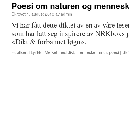
Poesi om naturen og mennesk
Skrevet
1. august 2016
av
admin
Vi har fått dette diktet av en av våre le
som har latt seg inspirere av NRKboks 
«Dikt & forbannet løgn».
Publisert i
Lyrikk
|
Merket med
dikt
,
menneske
,
natur
,
poesi
|
Skr