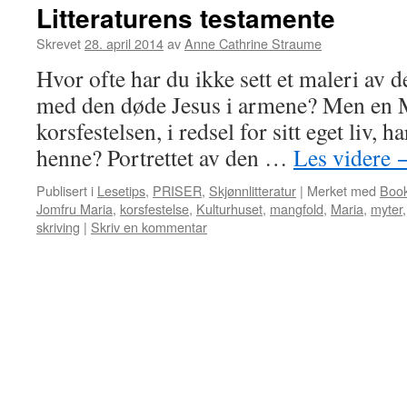
Litteraturens testamente
Skrevet
28. april 2014
av
Anne Cathrine Straume
Hvor ofte har du ikke sett et maleri av
med den døde Jesus i armene? Men en M
korsfestelsen, i redsel for sitt eget liv, 
henne? Portrettet av den …
Les videre
Publisert i
Lesetips
,
PRISER
,
Skjønnlitteratur
|
Merket med
Book
Jomfru Maria
,
korsfestelse
,
Kulturhuset
,
mangfold
,
Maria
,
myter
skriving
|
Skriv en kommentar