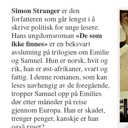
Simon Stranger
er den
forfatteren som går lengst i å
skrive politisk for unge lesere.
«De som
Hans ungdomsroman
ikke finnes»
er en beksvart
avslutning på trilogien om Emilie
og Samuel. Hun er norsk, hvit og
rik, han er øst-afrikaner, svart og
fattig. I denne romanen, som kan
leses uavhengig av de foregående,
tropper Samuel opp på Emilies
dør etter måneder på reise
gjennom Europa. Han er skadet,
trenger penger, kanskje er han
også ruset?
«D