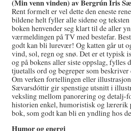
(Min venn vinden) av Bergrún Íris S
Rent formelt er vel dette den eneste ren
bildene helt fyller alle sidene og tekst
boken henvender seg klart til de aller yn
værmeldingen på TV med bestefar. Beste
godt kan bli lurevær! Og katten går ut og
vind, sol, regn og snø. Det er et typisk 
og på bokens aller siste oppslag, fylles 
tjuetalls ord og begreper som beskriver
Om verken fortellingen eller illustrasjo
Sævarsdóttir gir spenstige utsnitt i illu
veksling mellom panorering og detalj-f
historien enkel, humoristisk og lærerik 
bok, som godt kan bli en yndling hos de 
Humor og energi