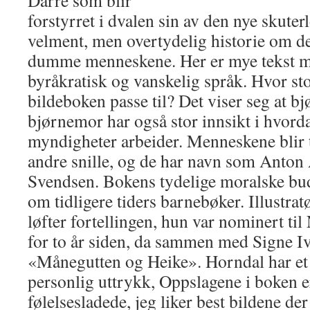
forstyrret i dvalen sin av den nye skuter
velment, men overtydelig historie om de
dumme menneskene. Her er mye tekst med
byråkratisk og vanskelig språk. Hvor st
bildeboken passe til? Det viser seg at b
bjørnemor har også stor innsikt i hvor
myndigheter arbeider. Menneskene blir 
andre snille, og de har navn som Anton
Svendsen. Bokens tydelige moralske bu
om tidligere tiders barnebøker. Illustra
løfter fortellingen, hun var nominert til
for to år siden, da sammen med Signe 
«Månegutten og Heike». Horndal har et
personlig uttrykk, Oppslagene i boken e
følelsesladede, jeg liker best bildene der