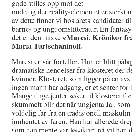
gode stilles opp mot det
onde og der reality-elementet er sterkt
av dette finner vi hos årets kandidater ti
barne- og ungdomslitteratur. En fantasy
«Maresi. Krönikor frå
det er den finske
Maria Turtschaninoff.
Maresi er vår forteller. Hun er blitt påla
dramatiske hendelser fra klosteret der de
kvinner. Klosteret, som ligger på en avs
ingen mann har adgang, er et senter fo
Mange unge jenter søker til klosteret for
skummelt blir det når ungjenta Jai, som e
voldelig far fra en tradisjonell maskulin
innhentet av faren. Han har allerede dre
som han mente var løsaktig, nå vil han d