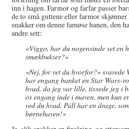
inn i hagen. Farmor og farfar passer ba
de to små guttene eller farmor skjønner 
snakker om denne famøse hanen, den ha
andre sett:
«Viggo, har du nogensinde set en h
smækbukser?»
«Nej, for vet du hvorfor?» svarede
har engang banket en Star Wars-rob
hvad, da jeg var lille, tissede jeg i
os engang inde i maven, men kun e
ved du hvad, Páll har en drage, som
børnehaven!»
Ja, slik snakker en fireåring, og etterso