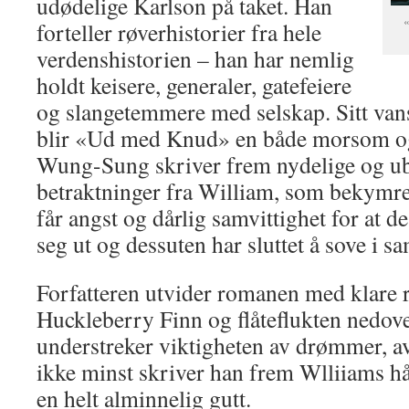
udødelige Karlson på taket. Han
«
forteller røverhistorier fra hele
verdenshistorien – han har nemlig
holdt keisere, generaler, gatefeiere
og slangetemmere med selskap. Sitt vansk
blir «Ud med Knud» en både morsom o
Wung-Sung skriver frem nydelige og u
betraktninger fra William, som bekymrer
får angst og dårlig samvittighet for at de
seg ut og dessuten har sluttet å sove i 
Forfatteren utvider romanen med klare re
Huckleberry Finn og flåteflukten nedov
understreker viktigheten av drømmer, av
ikke minst skriver han frem Wlliiams h
en helt alminnelig gutt.