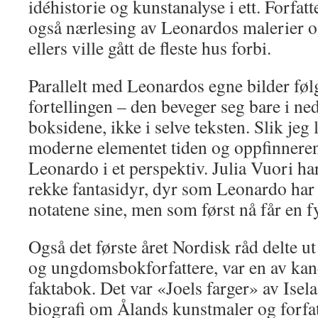
idéhistorie og kunstanalyse i ett. Forfat
også nærlesing av Leonardos malerier o
ellers ville gått de fleste hus forbi.
Parallelt med Leonardos egne bilder fø
fortellingen – den beveger seg bare i ne
boksidene, ikke i selve teksten. Slik jeg l
moderne elementet tiden og oppfinnere
Leonardo i et perspektiv. Julia Vuori har
rekke fantasidyr, dyr som Leonardo har b
notatene sine, men som først nå får en f
Også det første året Nordisk råd delte ut
og ungdomsbokforfattere, var en av kand
faktabok. Det var «Joels farger» av Isela
biografi om Ålands kunstmaler og forfat