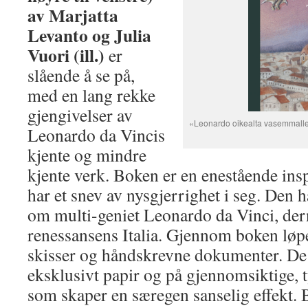
av Marjatta
Levanto og Julia
Vuori (ill.)
er
slående å se på,
med en lang rekke
gjengivelser av
«Leonardo oikealta vasemmalle» 
Leonardo da Vincis
kjente og mindre
kjente verk. Boken er en enestående insp
har et snev av nysgjerrighet i seg. Den 
om multi-geniet Leonardo da Vinci, dern
renessansens Italia. Gjennom boken lø
skisser og håndskrevne dokumenter. De e
eksklusivt papir og på gjennomsiktige, t
som skaper en særegen sanselig effekt. 