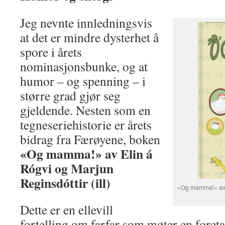
Jeg nevnte innledningsvis
at det er mindre dysterhet å
spore i årets
nominasjonsbunke, og at
humor – og spenning – i
større grad gjør seg
gjeldende. Nesten som en
tegneseriehistorie er årets
bidrag fra Færøyene, boken
«Og mamma!» av Elin á
Rógvi og Marjun
Reginsdóttir (ill)
«Og mamma!» av El
Dette er en ellevill
fortelling om farfar som møter en foret