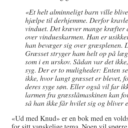
«Et helt alminneligt barn ville bliv
hjælpe til derhjemme. Derfor kravl
vinduet. Det kræver mange kræfter at
over vindueskarmen. Han er usikke
han bevæger sig over græsplenen. D
Græsset stryger ham helt op på læg
som i en urskov. Sådan var det ikke,
syg. Der er to muligheder: Enten se
ikke, hvor langt græsset er blevet, f
deres syge søn. Eller også vil far ikk
larmen fra græsslåmaskinen kan for
så han ikke får hvilet sig og bliver
«Ud med Knud» er en bok med en voldso
for sitt vanskelige tema. Noen vil spør