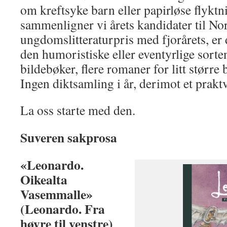
om kreftsyke barn eller papirløse flykt
sammenligner vi årets kandidater til No
ungdomslitteraturpris med fjorårets, er d
den humoristiske eller eventyrlige sorten
bildebøker, flere romaner for litt større 
Ingen diktsamling i år, derimot et prakt
La oss starte med den.
Suveren sakprosa
«Leonardo.
Oikealta
Vasemmalle»
(Leonardo. Fra
høyre til venstre)