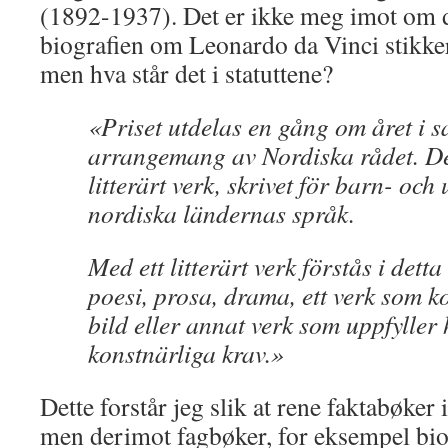
(1892-1937). Det er ikke meg imot om d
biografien om Leonardo da Vinci stikker
men hva står det i statuttene?
«Priset utdelas en gång om året i 
arrangemang av Nordiska rådet. Det
litterärt verk, skrivet för barn- och
nordiska ländernas språk.
Med ett litterärt verk förstås i de
poesi, prosa, drama, ett verk som k
bild eller annat verk som uppfyller 
konstnärliga krav.»
Dette forstår jeg slik at rene faktabøker
men derimot fagbøker, for eksempel bio