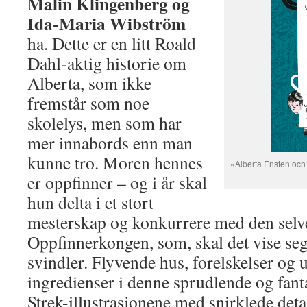
Malin Klingenberg og
Ida-Maria Wibström
ha. Dette er en litt Roald
Dahl-aktig historie om
Alberta, som ikke
fremstår som noe
skolelys, men som har
mer innabords enn man
kunne tro. Moren hennes
«Alberta Ensten och
er oppfinner – og i år skal
hun delta i et stort
mesterskap og konkurrere med den selv
Oppfinnerkongen, som, skal det vise seg,
svindler. Flyvende hus, forelskelser og
ingredienser i denne sprudlende og fanta
Strek-illustrasjonene med snirklede detal