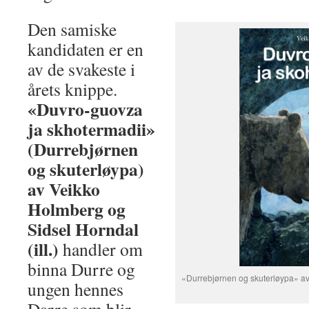
Den samiske
kandidaten er en
av de svakeste i
årets knippe.
«Duvro-guovza
ja skhotermadii»
(Durrebjørnen
og skuterløypa)
av Veikko
Holmberg og
Sidsel Horndal
(ill.)
handler om
binna Durre og
«Durrebjørnen og skuterløypa» av 
ungen hennes
Darre som blir