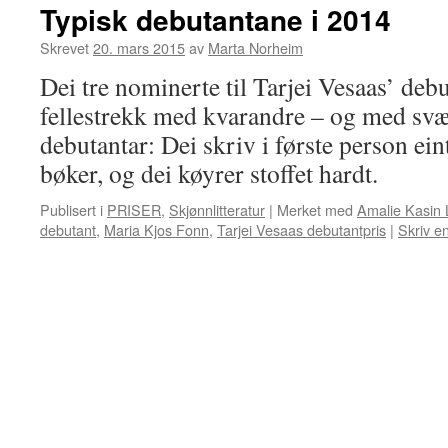
Typisk debutantane i 2014
Skrevet
20. mars 2015
av
Marta Norheim
Dei tre nominerte til Tarjei Vesaas’ debu
fellestrekk med kvarandre – og med sv
debutantar: Dei skriv i første person ein
bøker, og dei køyrer stoffet hardt.
Publisert i
PRISER
,
Skjønnlitteratur
|
Merket med
Amalie Kasin 
debutant
,
Maria Kjos Fonn
,
Tarjei Vesaas debutantpris
|
Skriv e