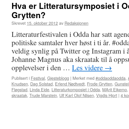
Hva er Litteratursymposiet i 
Grytten?
Skrevet
15. oktober 2012
av
Redaksjonen
Litteraturfestivalen i Odda har satt agen
politiske samtaler hver høst i ti år. #o
veldig synlig på Twitter og Instagram i
Johanne Magnus aka skraatak til å opp
opplevelser i den …
Les videre
→
Publisert i
Festival
,
Gjesteblogg
|
Merket med
#oddaoddaodda
,
Knudsen
,
Dag Solstad
,
Erlend Nødtvedt
,
Frode Grytten
,
Gunste
Fløgstad
,
Linda Eide
,
Litteraturkomposiet i Odda
,
MArit Eikemo
skraatak
,
Trude Marstein
,
Ulf Karl Olof Nilsen
,
Vigdis Hjort
|
4 k