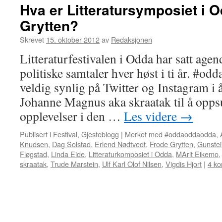
Hva er Litteratursymposiet i 
Grytten?
Skrevet
15. oktober 2012
av
Redaksjonen
Litteraturfestivalen i Odda har satt agen
politiske samtaler hver høst i ti år. #o
veldig synlig på Twitter og Instagram i
Johanne Magnus aka skraatak til å opp
opplevelser i den …
Les videre
→
Publisert i
Festival
,
Gjesteblogg
|
Merket med
#oddaoddaodda
,
Knudsen
,
Dag Solstad
,
Erlend Nødtvedt
,
Frode Grytten
,
Gunste
Fløgstad
,
Linda Eide
,
Litteraturkomposiet i Odda
,
MArit Eikemo
skraatak
,
Trude Marstein
,
Ulf Karl Olof Nilsen
,
Vigdis Hjort
|
4 k