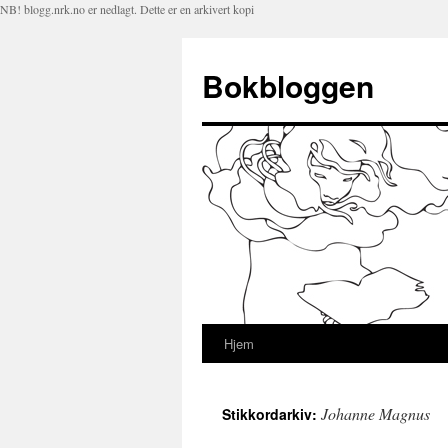
NB! blogg.nrk.no er nedlagt. Dette er en arkivert kopi
Bokbloggen
Hjem
Hopp
til
Johanne Magnus
Stikkordarkiv:
innhold