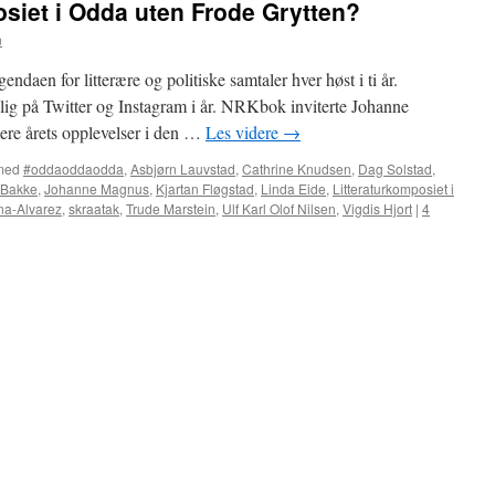
osiet i Odda uten Frode Grytten?
n
gendaen for litterære og politiske samtaler hver høst i ti år.
ig på Twitter og Instagram i år. NRKbok inviterte Johanne
re årets opplevelser i den …
Les videre
→
med
#oddaoddaodda
,
Asbjørn Lauvstad
,
Cathrine Knudsen
,
Dag Solstad
,
 Bakke
,
Johanne Magnus
,
Kjartan Fløgstad
,
Linda Eide
,
Litteraturkomposiet i
a-Alvarez
,
skraatak
,
Trude Marstein
,
Ulf Karl Olof Nilsen
,
Vigdis Hjort
|
4