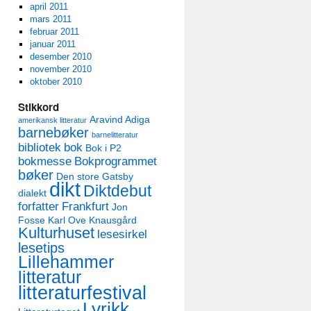
april 2011
mars 2011
februar 2011
januar 2011
desember 2010
november 2010
oktober 2010
Stikkord
Aravind Adiga
amerikansk litteratur
barnebøker
barnelitteratur
bibliotek
bok
Bok i P2
bokmesse
Bokprogrammet
bøker
Den store Gatsby
dikt
Diktdebut
dialekt
forfatter
Frankfurt
Jon
Fosse
Karl Ove Knausgård
Kulturhuset
lesesirkel
lesetips
Lillehammer
litteratur
litteraturfestival
Lyrikk