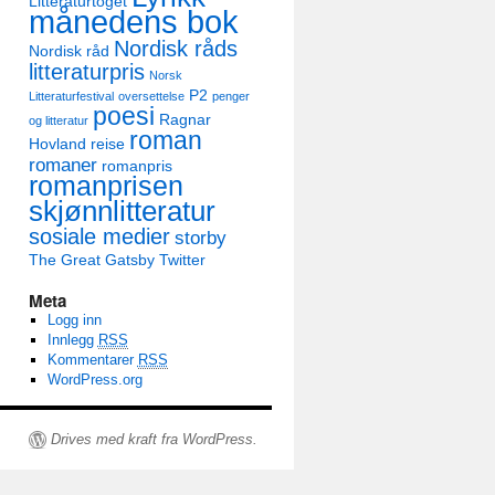
Litteraturtoget
månedens bok
Nordisk råds
Nordisk råd
litteraturpris
Norsk
P2
Litteraturfestival
oversettelse
penger
poesi
Ragnar
og litteratur
roman
Hovland
reise
romaner
romanpris
romanprisen
skjønnlitteratur
sosiale medier
storby
The Great Gatsby
Twitter
Meta
Logg inn
Innlegg
RSS
Kommentarer
RSS
WordPress.org
Drives med kraft fra WordPress.