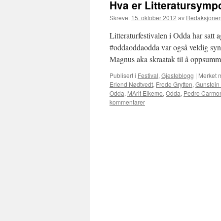
Hva er Litteratursymp
Skrevet
15. oktober 2012
av
Redaksjone
Litteraturfestivalen i Odda har satt a
#oddaoddaodda var også veldig synl
Magnus aka skraatak til å oppsumme
Publisert i
Festival
,
Gjesteblogg
|
Merket 
Erlend Nødtvedt
,
Frode Grytten
,
Gunstein
Odda
,
MArit Eikemo
,
Odda
,
Pedro Carmon
kommentarer