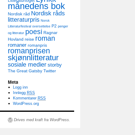
Litteraturtoget
månedens bok
Nordisk råds
Nordisk råd
litteraturpris
Norsk
P2
Litteraturfestival
oversettelse
penger
poesi
Ragnar
og litteratur
roman
Hovland
reise
romaner
romanpris
romanprisen
skjønnlitteratur
sosiale medier
storby
The Great Gatsby
Twitter
Meta
Logg inn
Innlegg
RSS
Kommentarer
RSS
WordPress.org
Drives med kraft fra WordPress.