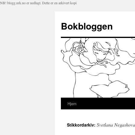
NB! blogg.nrk.no er nedlagt. Dette er en arkivert kopi
Bokbloggen
Hjem
Hopp
til
Svetlana Negashov
Stikkordarkiv:
innhold