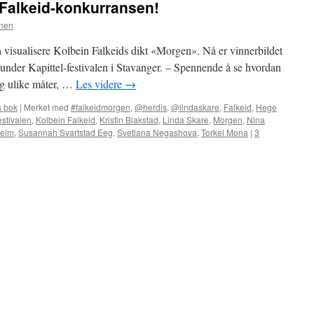
i Falkeid-konkurransen!
nen
 å visualisere Kolbein Falkeids dikt «Morgen». Nå er vinnerbildet
ut under Kapittel-festivalen i Stavanger. – Spennende å se hvordan
dig ulike måter, …
Les videre
→
 bok
|
Merket med
#falkeidmorgen
,
@herdis
,
@lindaskare
,
Falkeid
,
Hege
estivalen
,
Kolbein Falkeid
,
Kristin Blakstad
,
Linda Skare
,
Morgen
,
Nina
heim
,
Susannah Svartstad Eeg
,
Svetlana Negashova
,
Torkel Mona
|
3