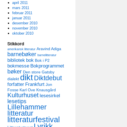
april 2011
mars 2011
februar 2011
januar 2011
desember 2010
november 2010
oktober 2010
Stikkord
Aravind Adiga
amerikansk litteratur
barnebøker
barnelitteratur
bibliotek
bok
Bok i P2
bokmesse
Bokprogrammet
bøker
Den store Gatsby
dikt
Diktdebut
dialekt
forfatter
Frankfurt
Jon
Fosse
Karl Ove Knausgård
Kulturhuset
lesesirkel
lesetips
Lillehammer
litteratur
litteraturfestival
Lyrikk