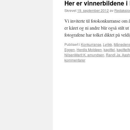
Her er vinnerbildene 
Skrevet
19. september 2012
av
Redaksjo
Vi inviterte til fotokonkurranse om
er kåret og ni andre blir også stilt 
fotografene har tolket diktet på vel
Publisert i
Konkurranse
,
Lyrikk
,
Månedens
Eggen
,
Herdis Moldøen
,
kapittel
,
kapittelf
NilsenMarit K. amundsen
,
Randi Ja. Aas
kommentarer