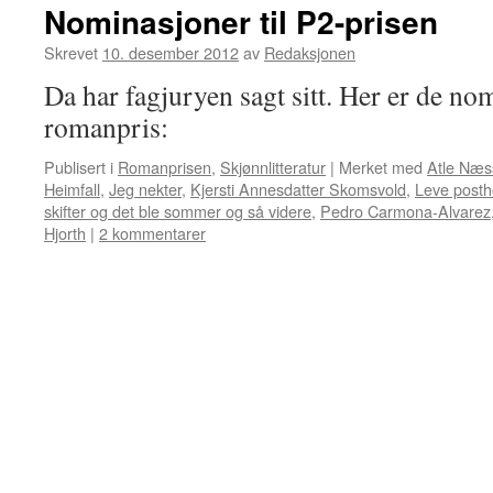
Nominasjoner til P2-prisen
Skrevet
10. desember 2012
av
Redaksjonen
Da har fagjuryen sagt sitt. Her er de no
romanpris:
Publisert i
Romanprisen
,
Skjønnlitteratur
|
Merket med
Atle Næs
Heimfall
,
Jeg nekter
,
Kjersti Annesdatter Skomsvold
,
Leve posth
skifter og det ble sommer og så videre
,
Pedro Carmona-Alvarez
Hjorth
|
2 kommentarer