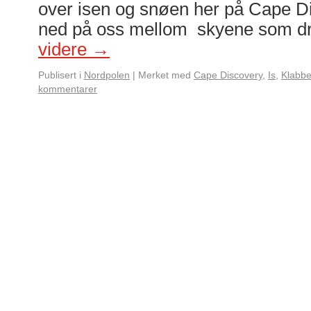
over isen og snøen her på Cape Di
ned på oss mellom skyene som dri
videre
→
Publisert i
Nordpolen
|
Merket med
Cape Discovery
,
Is
,
Klabbe
kommentarer