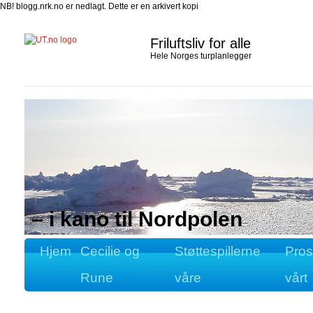
NB! blogg.nrk.no er nedlagt. Dette er en arkivert kopi
Friluftsliv for alle
Hele Norges turplanlegger
– i kano til Nordpolen
Hjem
Cecilie og
Støttespillerne
Pros
Rune
våre
vårt