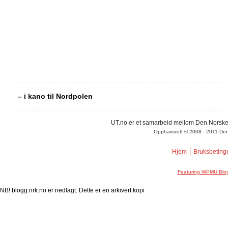
– i kano til Nordpolen
UT.no er et samarbeid mellom Den Norske
Opphavsrett © 2008 - 2011 Den N
Hjem
Bruksbeting
Featuring WPMU Blog
NB! blogg.nrk.no er nedlagt. Dette er en arkivert kopi