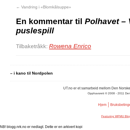
←
Vandring i «Blomkålsuppe»
En kommentar til
Polhavet – 
puslespill
Rowena Enrico
Tilbaketråkk:
– i kano til Nordpolen
UT.no er et samarbeid mellom Den Norske
Opphavsrett © 2008 - 2011 Den N
Hjem
Bruksbeting
Featuring WPMU Blog
NB! blogg.nrk.no er nedlagt. Dette er en arkivert kopi