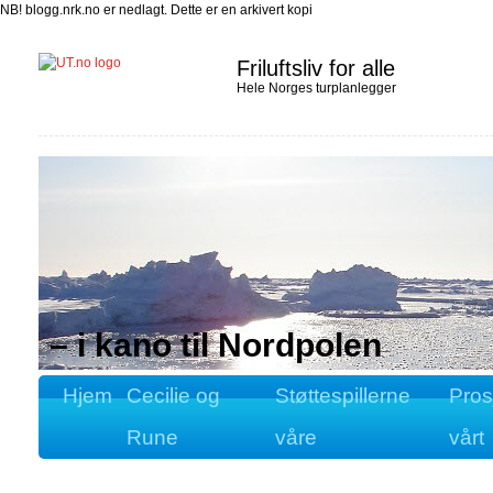
NB! blogg.nrk.no er nedlagt. Dette er en arkivert kopi
Friluftsliv for alle
Hele Norges turplanlegger
– i kano til Nordpolen
Hjem
Cecilie og
Støttespillerne
Pros
Rune
våre
vårt