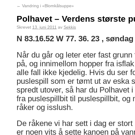
←
Vandring i «Blomkålsuppe»
Polhavet – Verdens største pu
Skrevet
13. juni 2011
av
Sekkis
N 83.16.52 W 77. 36. 23 , søndag 
Når du går og leter eter fast grunn 
på, og innimellom hopper fra isflak ti
alle fall ikke kjedelig. Hvis du ser 
puslespill som er tømt ut av eska si
spredt utover, så har du Polhavet i
fra puslespillbit til puslespillbit, o
råker og isslush.
De råkene vi har sett i dag er stort 
er noen vits å sette kanoen på van