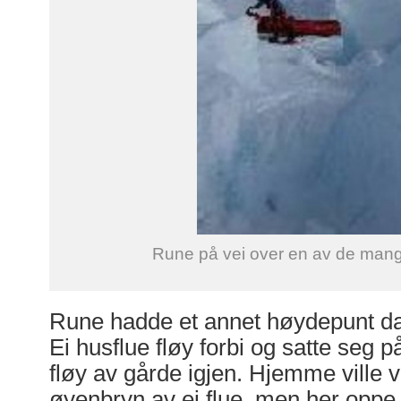
Rune på vei over en av de man
Rune hadde et annet høydepunt da 
Ei husflue fløy forbi og satte seg 
fløy av gårde igjen. Hjemme ville vi
øyenbryn av ei flue, men her oppe 