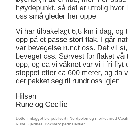
høydepunkt, så det er utrolig hvor li
oss små gleder her oppe.
Vi har tilbakelagt 6,8 km i dag, og t
opp på et passe stort flak. I går nat
var bevegelse rundt oss. Det vil si
beveget oss. Sørvest for flaket vå
opp, og da vi våknet var vi i fri fly
stoppet etter ca 600 meter, og da 
det pakket seg til rundt oss igjen.
Hilsen
Rune og Cecilie
Dette innlegget ble publisert i
Nordpolen
og merket med
Cecil
Rune Gjeldnes
. Bokmerk
permalenken
.