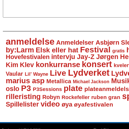
anmeldelse
Anmeldelser
Asbjørn Sl
Festival
by:Larm
Elsk eller hat
gratis
intervju
Jay-Z
Jørgen He
Hovefestivalen
konsert
konkurranse
Kim Klev
kveler
Lydverket
Live
Lydv
Vaular
Lil' Wayne
marius asp
Musi
Metallica
Michael Jackson
P3
plate
oslo
plateanmeldel
P3Sessions
sp
rilleristing
Robyn
Rockefeller
ruben gran
video
Spillelister
øya
øyafestivalen