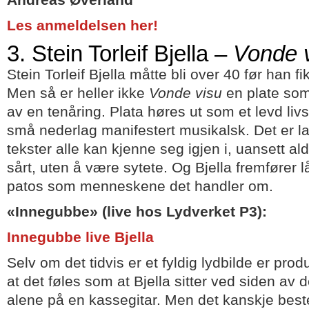
Andreas Øverland
Les anmeldelsen her!
3. Stein Torleif Bjella –
Vonde 
Stein Torleif Bjella måtte bli over 40 før han f
Men så er heller ikke
Vonde visu
en plate som
av en tenåring. Plata høres ut som et levd livs
små nederlag manifestert musikalsk. Det er 
tekster alle kan kjenne seg igjen i, uansett al
sårt, uten å være sytete. Og Bjella fremfører l
patos som menneskene det handler om.
«Innegubbe» (live hos Lydverket P3):
Innegubbe live Bjella
Selv om det tidvis er et fyldig lydbilde er pro
at det føles som at Bjella sitter ved siden av d
alene på en kassegitar. Men det kanskje beste