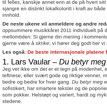
til felles, kanskje annet enn at de på hvert sitt 
sjangre en distinkt lokalkoloritt i kraft av båd
innhold.
De neste ukene vil anmeldere og andre r
oppsummere musikkåret 2011 individuelt på di
mellomtiden: Si gjerne din mening i kommenta
gjerne være å
skrike
; vi hører deg godt her vi 
Les også
:
De beste internasjonale platene 
1. Lars Vaular –
Du betyr meg
Jeg vet ikke om det er et tegn på modenhet, 
teftnese, eller svært gode og riktige venner, m
bedre og bedre for hver gang.
Du betyr meg
e
sofistikert, har smartere tekster og de poporie
som pokker. Helstøpt og variert, hardt og my
stedene.