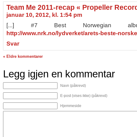
Team Me 2011-recap « Propeller Recor
januar 10, 2012, kl. 1:54 pm
[...] #7 Best Norwegian a
http://www.nrk.no/lydverket/arets-beste-norske
Svar
« Eldre kommentarer
Legg igjen en kommentar
Navn (påkrevd)
E-post (vises ikke) (påkrevd)
Hjemmeside