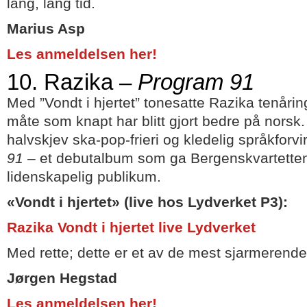
lang, lang tid.
Marius Asp
Les anmeldelsen her!
10. Razika –
Program 91
Med ”Vondt i hjertet” tonesatte Razika tenåri
måte som knapt har blitt gjort bedre på norsk.
halvskjev ska-pop-frieri og kledelig språkforvi
91
– et debutalbum som ga Bergenskvartetten 
lidenskapelig publikum.
«Vondt i hjertet» (live hos Lydverket P3):
Razika Vondt i hjertet live Lydverket
Med rette; dette er et av de mest sjarmerende
Jørgen Hegstad
Les anmeldelsen her!