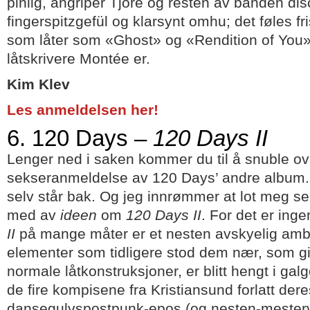
pinlig, angriper Tjore og resten av banden d
fingerspitzgefül og klarsynt omhu; det føles fr
som låter som «Ghost» og «Rendition of You»
låtskrivere Montée er.
Kim Klev
Les anmeldelsen her!
6. 120 Days –
120 Days II
Lenger ned i saken kommer du til å snuble ove
sekseranmeldelse av 120 Days’ andre album.
selv står bak. Og jeg innrømmer at lot meg sel
med av
ideen
om
120 Days II
. For det er inge
II
på mange måter er et nesten avskyelig ambi
elementer som tidligere stod dem nær, som gita
normale låtkonstruksjoner, er blitt hengt i g
de fire kompisene fra Kristiansund forlatt dere
dansegulvspostpunk-epos (og nesten-mesterve