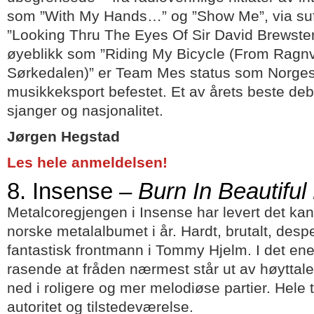
som ”With My Hands…” og ”Show Me”, via sufj
”Looking Thru The Eyes Of Sir David Brewster” 
øyeblikk som ”Riding My Bicycle (From Ragn
Sørkedalen)” er Team Mes status som Norges 
musikkeksport befestet. Et av årets beste de
sjanger og nasjonalitet.
Jørgen Hegstad
Les hele anmeldelsen!
8. Insense –
Burn In Beautiful 
Metalcoregjengen i Insense har levert det kans
norske metalalbumet i år. Hardt, brutalt, des
fantastisk frontmann i Tommy Hjelm. I det ene
rasende at fråden nærmest står ut av høyttaler
ned i roligere og mer melodiøse partier. Hele 
autoritet og tilstedeværelse.