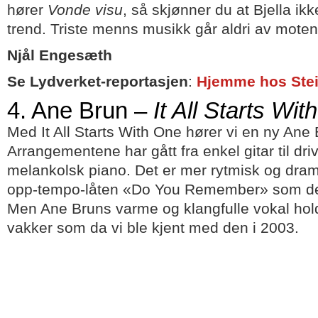
hører
Vonde visu
, så skjønner du at Bjella ikke
trend. Triste menns musikk går aldri av moten
Njål Engesæth
Se Lydverket-reportasjen
:
Hjemme hos Stein
4. Ane Brun –
It All Starts Wi
Med It All Starts With One hører vi en ny Ane 
Arrangementene har gått fra enkel gitar til dr
melankolsk piano. Det er mer rytmisk og dram
opp-tempo-låten «Do You Remember» som de
Men Ane Bruns varme og klangfulle vokal hold
vakker som da vi ble kjent med den i 2003.