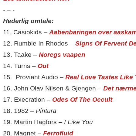
- – -
Hederlig omtale:
11. Casiokids –
Aabenbaringen over aask
12. Rumble In Rhodos –
Signs Of Fervent D
13. Taake –
Noregs vaapen
14. Turns –
Out
15. Proviant Audio –
Real Love Tastes Like 
16. John Olav Nilsen & Gjengen –
Det nærme
17. Execration –
Odes Of The Occult
18. 1982 –
Pintura
19. Martin Hagfors –
I Like You
20. Magnet –
Ferrofluid