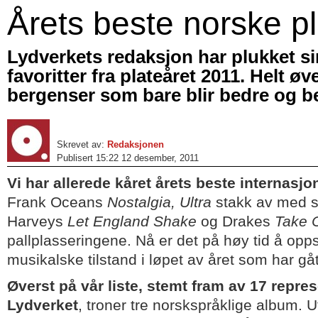
Årets beste norske pl
Lydverkets redaksjon har plukket si
favoritter fra plateåret 2011. Helt øv
bergenser som bare blir bedre og b
Skrevet av:
Redaksjonen
Publisert 15:22 12 desember, 2011
Vi har allerede kåret årets beste internasjo
Frank Oceans
Nostalgia, Ultra
stakk av med se
Harveys
Let England Shake
og Drakes
Take 
pallplasseringene. Nå er det på høy tid å op
musikalske tilstand i løpet av året som har gåt
Øverst på vår liste, stemt fram av 17 repres
Lydverket
, troner tre norskspråklige album. U