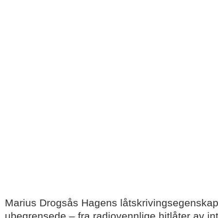
Marius Drogsås Hagens låtskrivingsegenskape
ubegrensede – fra radiovennlige hitlåter av in