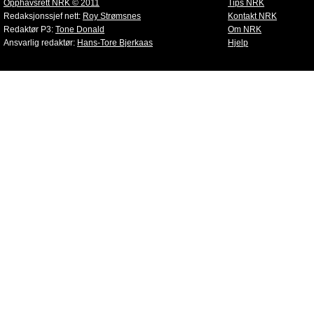
Opphavsrett NRK © 2011
Tips NRK
Redaksjonssjef nett:
Roy Strømsnes
Kontakt NRK
Redaktør P3:
Tone Donald
Om NRK
Ansvarlig redaktør:
Hans-Tore Bjerkaas
Hjelp