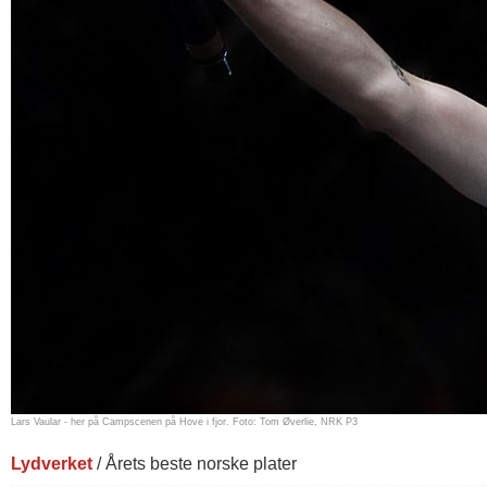
Lars Vaular - her på Campscenen på Hove i fjor. Foto: Tom Øverlie, NRK P3
Lydverket
/ Årets beste norske plater