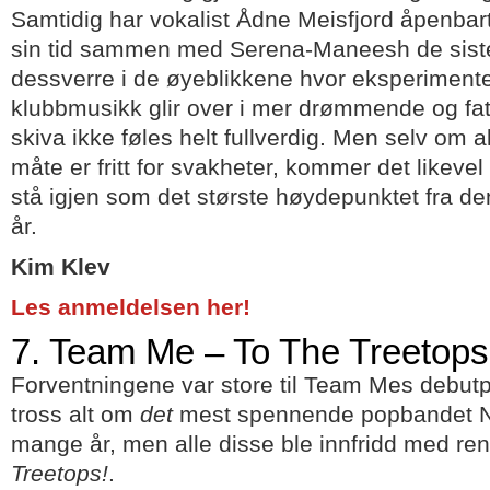
Samtidig har vokalist Ådne Meisfjord åpenbart 
sin tid sammen med Serena-Maneesh de siste
dessverre i de øyeblikkene hvor eksperiment
klubbmusikk glir over i mer drømmende og fat
skiva ikke føles helt fullverdig. Men selv om 
måte er fritt for svakheter, kommer det likevel 
stå igjen som det største høydepunktet fra de
år.
Kim Klev
Les anmeldelsen her!
7. Team Me – To The Treetops
Forventningene var store til Team Mes debutpl
tross alt om
det
mest spennende popbandet No
mange år, men alle disse ble innfridd med re
Treetops!
.