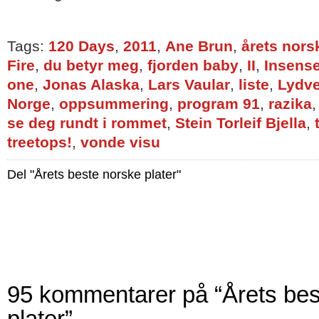
Tags:
120 Days
,
2011
,
Ane Brun
,
årets nors
Fire
,
du betyr meg
,
fjorden baby
,
II
,
Insens
one
,
Jonas Alaska
,
Lars Vaular
,
liste
,
Lydve
Norge
,
oppsummering
,
program 91
,
razika
se deg rundt i rommet
,
Stein Torleif Bjella
,
treetops!
,
vonde visu
Del "Årets beste norske plater"
95 kommentarer på “Årets bes
plater”