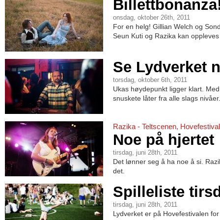
Billettbonanza
onsdag, oktober 26th, 2011
For en helg! Gillian Welch og Sond
Seun Kuti og Razika kan oppleves i 
Se Lydverket n
torsdag, oktober 6th, 2011
Ukas høydepunkt ligger klart. Med 
snuskete låter fra alle slags nivåer
Razika - Teltscenen, Hovefestiva
Noe på hjertet
tirsdag, juni 28th, 2011
Det lønner seg å ha noe å si. Ra
det.
Spilleliste tirs
tirsdag, juni 28th, 2011
Lydverket er på Hovefestivalen fo