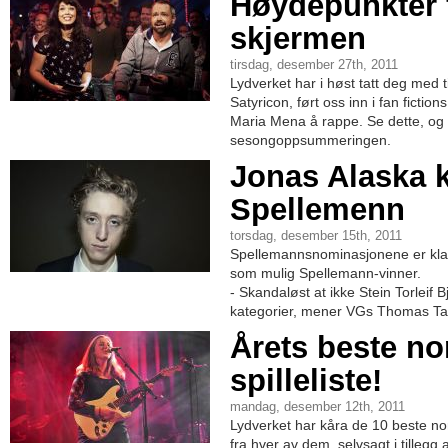
Høydepunkter 
skjermen
tirsdag, desember 27th, 2011
Lydverket har i høst tatt deg me
Satyricon, ført oss inn i fan fictio
Maria Mena å rappe. Se dette, og 
sesongoppsummeringen.
Jonas Alaska k
Spellemenn
torsdag, desember 15th, 2011
Spellemannsnominasjonene er klar
som mulig Spellemann-vinner.
- Skandaløst at ikke Stein Torleif Bj
kategorier, mener VGs Thomas Tal
Årets beste no
spilleliste!
mandag, desember 12th, 2011
Lydverket har kåra de 10 beste nor
fra hver av dem, selvsagt i tillegg