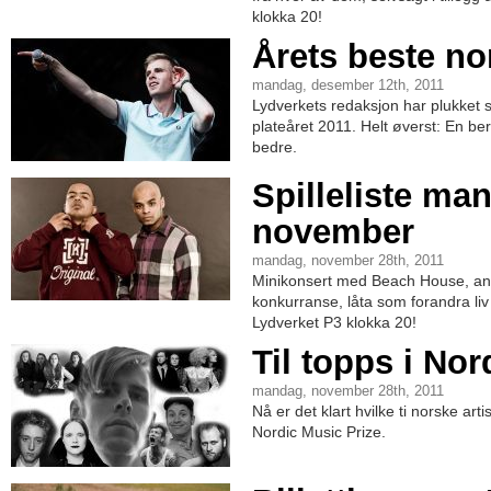
klokka 20!
Årets beste no
mandag, desember 12th, 2011
Lydverkets redaksjon har plukket si
plateåret 2011. Helt øverst: En be
bedre.
Spilleliste ma
november
mandag, november 28th, 2011
Minikonsert med Beach House, an
konkurranse, låta som forandra liv i 
Lydverket P3 klokka 20!
Til topps i No
mandag, november 28th, 2011
Nå er det klart hvilke ti norske art
Nordic Music Prize.