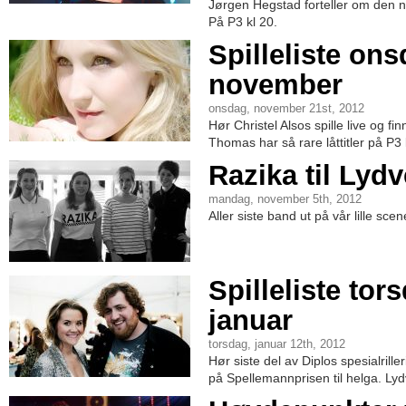
Jørgen Hegstad forteller om den n
På P3 kl 20.
Spilleliste ons
november
onsdag, november 21st, 2012
Hør Christel Alsos spille live og fi
Thomas har så rare låttitler på P3
Razika til Lydv
mandag, november 5th, 2012
Aller siste band ut på vår lille scene
Spilleliste tor
januar
torsdag, januar 12th, 2012
Hør siste del av Diplos spesialrill
på Spellemannprisen til helga. Lyd