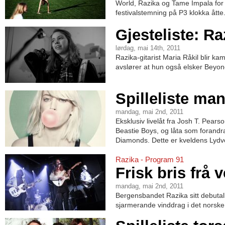
World, Razika og Tame Impala for 
festivalstemning på P3 klokka åtte
Gjesteliste: Ra
lørdag, mai 14th, 2011
Razika-gitarist Maria Råkil blir k
avslører at hun også elsker Beyonc
Spilleliste ma
mandag, mai 2nd, 2011
Eksklusiv livelåt fra Josh T. Pear
Beastie Boys, og låta som forandra
Diamonds. Dette er kveldens Lydve
Razika - Program 91
Frisk bris frå v
mandag, mai 2nd, 2011
Bergensbandet Razika sitt debut
sjarmerande vinddrag i det norske