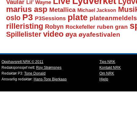
Lydverket
Live
Lydv
Vaular
Lil' Wayne
marius asp
Musi
Metallica
Michael Jackson
P3
plate
oslo
plateanmeldel
P3Sessions
sp
rilleristing
Robyn
Rockefeller
ruben gran
video
Spillelister
øya
øyafestivalen
Opphavsrett NRK © 2011
Tips NRK
Redaksjonssjef nett:
Roy Strømsnes
Kontakt NRK
Redaktør P3:
Tone Donald
Om NRK
Ansvarlig redaktør:
Hans-Tore Bjerkaas
Hjelp