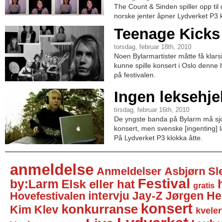
The Count & Sinden spiller opp til
norske jenter åpner Lydverket P3 k
Teenage Kicks
torsdag, februar 18th, 2010
Noen Bylarmartister måtte få klarsi
kunne spille konsert i Oslo denne 
på festivalen.
Ingen leksehje
tirsdag, februar 16th, 2010
De yngste banda på Bylarm må sj
konsert, men svenske [ingenting] 
På Lydverket P3 klokka åtte.
anmeldelse
Anmeldelser
Asbjørn Sl
Festival
by:Larm
Elsk eller hat
gratis
intervju
Jay-Z
Jørgen He
Hovefestivalen
konsert
konkurranse
Kim Klev
kveler