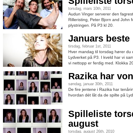
Spilleliste tor
torsdag, mars 10th, 2011
Audun Vinger serverer den fagrest
Rilleristing, Peter Bjorn and John f
plystringen. På P3 kl 20.
Januars beste 
tirsdag, februar 1st, 2011
Hver mandag til torsdag hører du 
Lydverket på P3. I kveld har vi sa
vi nettopp er ferdig med. Klokka 2
Razika har vond
søndag, januar 30th, 2011
De fire jentene i Razika har tenåri
hvordan dét låt da de spilte på Ly
Spilleliste tor
august
torsdag, august 26th, 2010