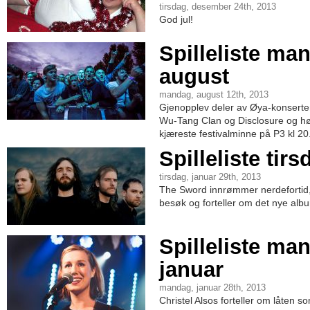
tirsdag, desember 24th, 2013
God jul!
Spilleliste ma
august
mandag, august 12th, 2013
Gjenopplev deler av Øya-konserten
Wu-Tang Clan og Disclosure og hør
kjæreste festivalminne på P3 kl 20
Spilleliste tir
tirsdag, januar 29th, 2013
The Sword innrømmer nerdeforti
besøk og forteller om det nye album
Spilleliste ma
januar
mandag, januar 28th, 2013
Christel Alsos forteller om låten s