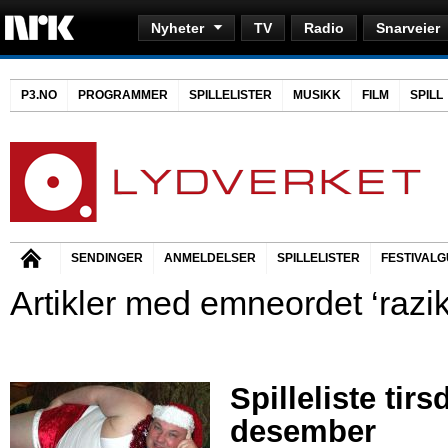
Nyheter
TV
Radio
Snarveier
P3.NO
PROGRAMMER
SPILLELISTER
MUSIKK
FILM
SPILL
SENDINGER
ANMELDELSER
SPILLELISTER
FESTIVALG
Artikler med emneordet ‘razik
Spilleliste tirs
desember