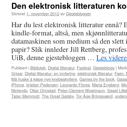
Den elektronisk litteraturen 
Skrevet
1. november 2012
av
Gjesteblogger
Har du lest elektronisk litteratur ennå? 
kindle-format, altså, men skjønnlitterat
datamaskinen som medium så den slett i
papir? Slik innleder Jill Rettberg, profes
UiB, denne gjestebloggen …
Les vider
Publisert i
Bibliotek
,
Digital litteratur
,
Festival
,
Gjesteblogg
|
Merk
Grigar
,
Digital litteratur: en innføring
,
elektronisk litteratur
,
Faen. 
Må huske å kjøpe nye knebeskyttere
,
Games by the book
,
Gassp
iPhone
,
kristian Pedersen
,
Leonardo Flores
,
Maria Engberg
,
Mo
Nintendo
,
Ottar Ormstad
,
Peter-Clement Woetmann
,
Sissel Lill
Talan Memmott
,
The Great Gatsby
,
Tor Åge Bringsværd
,
underv