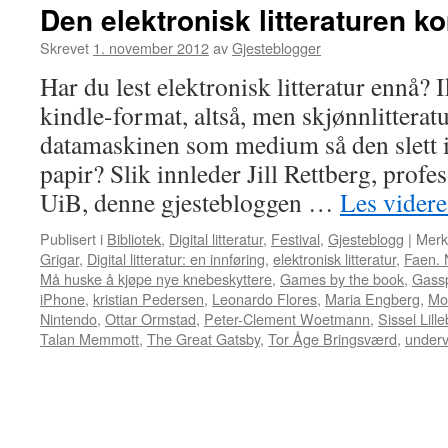
Den elektronisk litteraturen 
Skrevet
1. november 2012
av
Gjesteblogger
Har du lest elektronisk litteratur ennå? 
kindle-format, altså, men skjønnlitterat
datamaskinen som medium så den slett i
papir? Slik innleder Jill Rettberg, profes
UiB, denne gjestebloggen …
Les vider
Publisert i
Bibliotek
,
Digital litteratur
,
Festival
,
Gjesteblogg
|
Merk
Grigar
,
Digital litteratur: en innføring
,
elektronisk litteratur
,
Faen. 
Må huske å kjøpe nye knebeskyttere
,
Games by the book
,
Gassp
iPhone
,
kristian Pedersen
,
Leonardo Flores
,
Maria Engberg
,
Mo
Nintendo
,
Ottar Ormstad
,
Peter-Clement Woetmann
,
Sissel Lill
Talan Memmott
,
The Great Gatsby
,
Tor Åge Bringsværd
,
underv