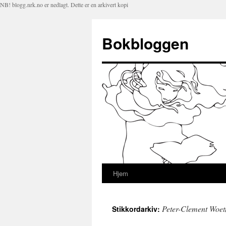
NB! blogg.nrk.no er nedlagt. Dette er en arkivert kopi
Bokbloggen
Hjem
Hopp
til
Peter-Clement Woe
Stikkordarkiv:
innhold