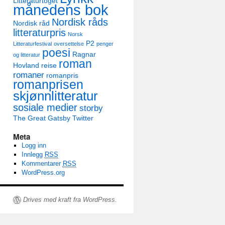
Litteraturtoget
månedens bok
Nordisk råds
Nordisk råd
litteraturpris
Norsk
P2
Litteraturfestival
oversettelse
penger
poesi
Ragnar
og litteratur
roman
Hovland
reise
romaner
romanpris
romanprisen
skjønnlitteratur
sosiale medier
storby
The Great Gatsby
Twitter
Meta
Logg inn
Innlegg
RSS
Kommentarer
RSS
WordPress.org
Drives med kraft fra WordPress.