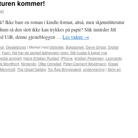
raturen kommer!
ger
nå? Ikke bare en roman i kindle-format, altså, men skjønnlitteratur
m så den slett ikke kan trykkes på papir? Slik innleder Jill
r ved UiB, denne gjestebloggen …
Les videre
→
val
,
Gjesteblogg
|
Merket med
bibliotek
,
Bokstavlek
,
Dene Grigar
,
Digital
,
Faen. Nå har de senket takhøyden igjen. Må huske å kjøpe nye
edal animert
,
Hans Kristian Rustad
,
iPhone
,
kristian Pedersen
,
Leonardo
ck Montfront
,
Nintendo
,
Ottar Ormstad
,
Peter-Clement Woetmann
,
Sissel
 Memmott
,
The Great Gatsby
,
Tor Åge Bringsværd
,
undervisning
|
Skriv en