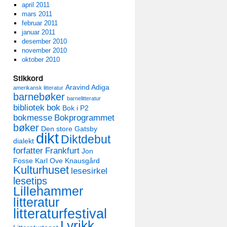
april 2011
mars 2011
februar 2011
januar 2011
desember 2010
november 2010
oktober 2010
Stikkord
Aravind Adiga
amerikansk litteratur
barnebøker
barnelitteratur
bibliotek
bok
Bok i P2
bokmesse
Bokprogrammet
bøker
Den store Gatsby
dikt
Diktdebut
dialekt
forfatter
Frankfurt
Jon
Fosse
Karl Ove Knausgård
Kulturhuset
lesesirkel
lesetips
Lillehammer
litteratur
litteraturfestival
Lyrikk