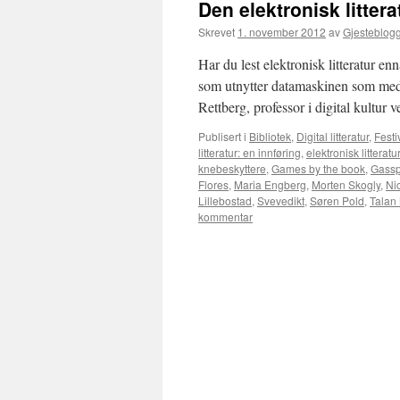
Den elektronisk litte
Skrevet
1. november 2012
av
Gjesteblog
Har du lest elektronisk litteratur en
som utnytter datamaskinen som mediu
Rettberg, professor i digital kultu
Publisert i
Bibliotek
,
Digital litteratur
,
Festi
litteratur: en innføring
,
elektronisk litteratur
knebeskyttere
,
Games by the book
,
Gassp
Flores
,
Maria Engberg
,
Morten Skogly
,
Ni
Lillebostad
,
Svevedikt
,
Søren Pold
,
Talan
kommentar