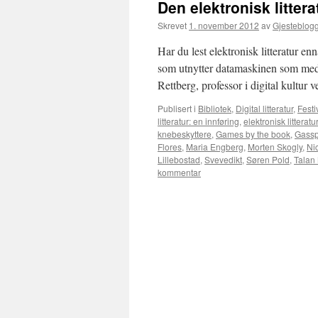
Den elektronisk litte
Skrevet
1. november 2012
av
Gjesteblog
Har du lest elektronisk litteratur en
som utnytter datamaskinen som mediu
Rettberg, professor i digital kultu
Publisert i
Bibliotek
,
Digital litteratur
,
Festi
litteratur: en innføring
,
elektronisk litteratur
knebeskyttere
,
Games by the book
,
Gassp
Flores
,
Maria Engberg
,
Morten Skogly
,
Ni
Lillebostad
,
Svevedikt
,
Søren Pold
,
Talan
kommentar