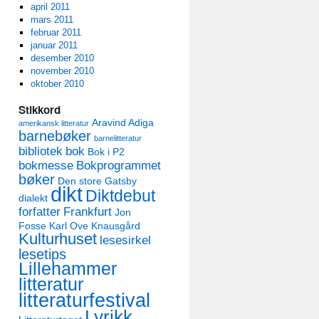
april 2011
mars 2011
februar 2011
januar 2011
desember 2010
november 2010
oktober 2010
Stikkord
Aravind Adiga
amerikansk litteratur
barnebøker
barnelitteratur
bibliotek
bok
Bok i P2
bokmesse
Bokprogrammet
bøker
Den store Gatsby
dikt
Diktdebut
dialekt
forfatter
Frankfurt
Jon
Fosse
Karl Ove Knausgård
Kulturhuset
lesesirkel
lesetips
Lillehammer
litteratur
litteraturfestival
Lyrikk