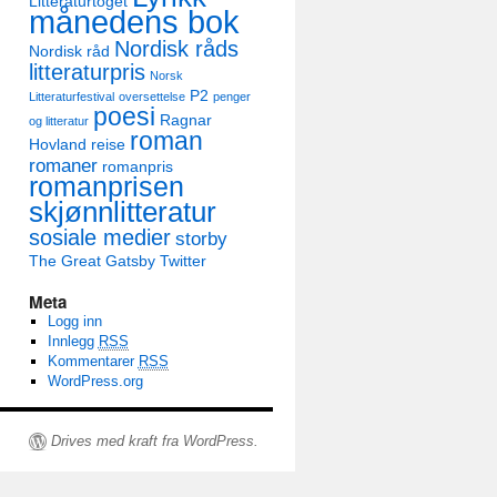
Litteraturtoget
månedens bok
Nordisk råds
Nordisk råd
litteraturpris
Norsk
P2
Litteraturfestival
oversettelse
penger
poesi
Ragnar
og litteratur
roman
Hovland
reise
romaner
romanpris
romanprisen
skjønnlitteratur
sosiale medier
storby
The Great Gatsby
Twitter
Meta
Logg inn
Innlegg
RSS
Kommentarer
RSS
WordPress.org
Drives med kraft fra WordPress.