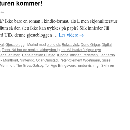
raturen kommer!
ger
nå? Ikke bare en roman i kindle-format, altså, men skjønnlitteratur
m så den slett ikke kan trykkes på papir? Slik innleder Jill
r ved UiB, denne gjestebloggen …
Les videre
→
val
,
Gjesteblogg
|
Merket med
bibliotek
,
Bokstavlek
,
Dene Grigar
,
Digital
,
Faen. Nå har de senket takhøyden igjen. Må huske å kjøpe nye
edal animert
,
Hans Kristian Rustad
,
iPhone
,
kristian Pedersen
,
Leonardo
ck Montfront
,
Nintendo
,
Ottar Ormstad
,
Peter-Clement Woetmann
,
Sissel
 Memmott
,
The Great Gatsby
,
Tor Åge Bringsværd
,
undervisning
|
Skriv en