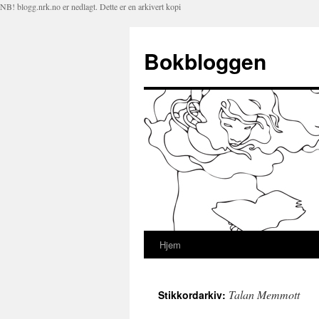
NB! blogg.nrk.no er nedlagt. Dette er en arkivert kopi
Bokbloggen
Hjem
Hopp
til
Talan Memmott
Stikkordarkiv:
innhold