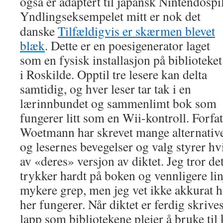
også er adaptert til japansk Nintendospill
Yndlingseksempelet mitt er nok det
danske
Tilfældigvis er skærmen blevet
blæk
. Dette er en poesigenerator laget
som en fysisk installasjon på biblioteket
i Roskilde. Opptil tre lesere kan delta
samtidig, og hver leser tar tak i en
lærinnbundet og sammenlimt bok som
fungerer litt som en Wii-kontroll. Forfa
Woetmann har skrevet mange alternative v
og lesernes bevegelser og valg styrer hvi
av «deres» versjon av diktet. Jeg tror det
trykker hardt på boken og vennligere lin
mykere grep, men jeg vet ikke akkurat 
her fungerer. Når diktet er ferdig skrive
lapp som bibliotekene pleier å bruke til 