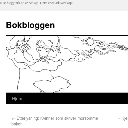
NB! blogg.nrk.no er nedlagt. Dette er en arkivert kopi
Bokbloggen
Hjem
Hopp
til
←
Etterlysning: Kvinner som skriver morsomme
– Kje
innhold
bøker