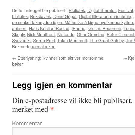
Dette innlegget ble publisert i
Bibliotek
,
Digital litteratur
,
Festival
bibliotek
,
Bokstavlek
,
Dene Grigar
,
Digital litteratur: en innføring
,
de senket takhøyden igjen. Må huske å kjøpe nye knebeskyttere
animert
,
Hans Kristian Rustad
,
iPhone
,
kristian Pedersen
,
Leona
Skogly
,
Nick Montfront
,
Nintendo
,
Ottar Ormstad
,
Peter-Clemen
Svevedikt
,
Søren Pold
,
Talan Memmott
,
The Great Gatsby
,
Tor 
Bokmerk
permalenken
.
←
Etterlysning: Kvinner som skriver morsomme
– Kje
bøker
Legg igjen en kommentar
Din e-postadresse vil ikke bli publisert.
*
merket med
Kommentar