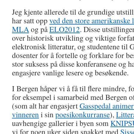
Jeg kjente allerede til de grundige utsti
har satt opp
ved den store amerikanske l
MLA
og på
ELO2012
. Disse utstillinge
over historisk utvikling og viktige forfa
elektronisk litteratur, og studentene til
dosenter for å fortelle og forklare for b
stor suksess på disse konferansene og ha
engasjere vanlige lesere og besøkende.
I Bergen håper vi å få til flere mindre, fo
for eksempel i samarbeid med Bergen off
(som alt har engasjert
Gasspedal animer
vinneren
i sin
poesikonkurranse
),
Litte
uavhengige gallerier i byen som
KNIPS
vi for noen uker siden snakket med
Siss