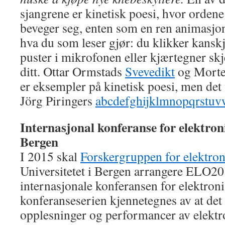
sjangrene er kinetisk poesi, hvor orden
beveger seg, enten som en ren animasjo
hva du som leser gjør: du klikker kanskje
puster i mikrofonen eller kjærtegner skj
ditt. Ottar Ormstads
Svevedikt
og Morte
er eksempler på kinetisk poesi, men det
Jörg Piringers
abcdefghijklmnopqrstu
Internasjonal konferanse for elektronis
Bergen
I 2015 skal
Forskergruppen for elektroni
Universitetet i Bergen arrangere ELO20
internasjonale konferansen for elektroni
konferanseserien kjennetegnes av at det e
opplesninger og performancer av elektron