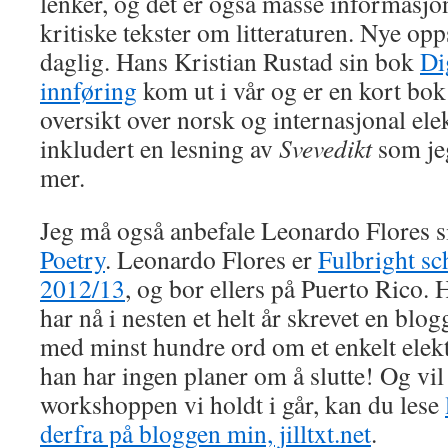
lenker, og det er også masse informasj
kritiske tekster om litteraturen. Nye op
daglig. Hans Kristian Rustad sin bok
Dig
innføring
kom ut i vår og er en kort bo
oversikt over norsk og internasjonal elek
inkludert en lesning av
Svevedikt
som je
mer.
Jeg må også anbefale Leonardo Flores si
Poetry
. Leonardo Flores er
Fulbright sc
2012/13
, og bor ellers på Puerto Rico. 
har nå i nesten et helt år skrevet en blo
med minst hundre ord om et enkelt elekt
han har ingen planer om å slutte! Og vi
workshoppen vi holdt i går, kan du lese
derfra på bloggen min, jilltxt.net
.