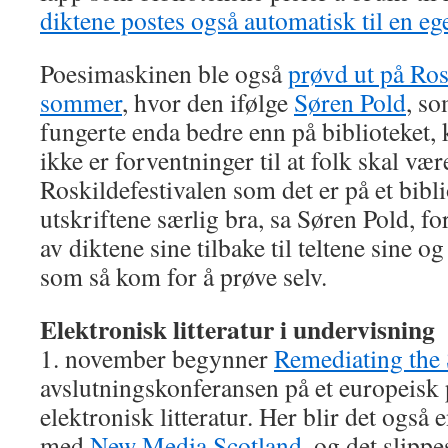
diktene postes også automatisk til en e
Poesimaskinen ble også
prøvd ut på Ros
sommer
, hvor den ifølge
Søren Pold
, so
fungerte enda bedre enn på biblioteket, k
ikke er forventninger til at folk skal være
Roskildefestivalen som det er på et bibl
utskriftene særlig bra, sa Søren Pold, fo
av diktene sine tilbake til teltene sine o
som så kom for å prøve selv.
Elektronisk litteratur i undervisning
1. november begynner
Remediating the 
avslutningskonferansen på et europeisk
elektronisk litteratur. Her blir det også 
med
New Media Scotland
, og det slipp