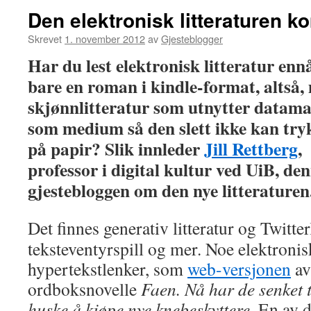
Den elektronisk litteraturen 
Skrevet
1. november 2012
av
Gjesteblogger
Har du lest elektronisk litteratur enn
bare en roman i kindle-format, altså,
skjønnlitteratur som utnytter datam
som medium så den slett ikke kan try
på papir? Slik innleder
Jill Rettberg
,
professor i digital kultur ved UiB, de
gjestebloggen om den nye litteraturen
Det finnes generativ litteratur og Twitter
teksteventyrspill og mer. Noe elektronisk
hypertekstlenker, som
web-versjonen
av
ordboksnovelle
Faen. Nå har de senket 
huske å kjøpe nye knebeskyttere.
En av d