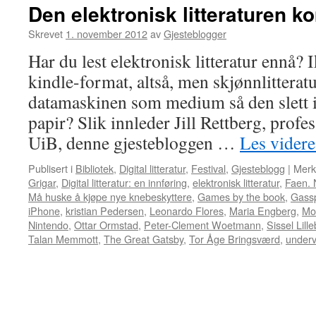
Den elektronisk litteraturen 
Skrevet
1. november 2012
av
Gjesteblogger
Har du lest elektronisk litteratur ennå? 
kindle-format, altså, men skjønnlitterat
datamaskinen som medium så den slett i
papir? Slik innleder Jill Rettberg, profes
UiB, denne gjestebloggen …
Les vider
Publisert i
Bibliotek
,
Digital litteratur
,
Festival
,
Gjesteblogg
|
Merk
Grigar
,
Digital litteratur: en innføring
,
elektronisk litteratur
,
Faen. 
Må huske å kjøpe nye knebeskyttere
,
Games by the book
,
Gassp
iPhone
,
kristian Pedersen
,
Leonardo Flores
,
Maria Engberg
,
Mo
Nintendo
,
Ottar Ormstad
,
Peter-Clement Woetmann
,
Sissel Lill
Talan Memmott
,
The Great Gatsby
,
Tor Åge Bringsværd
,
underv