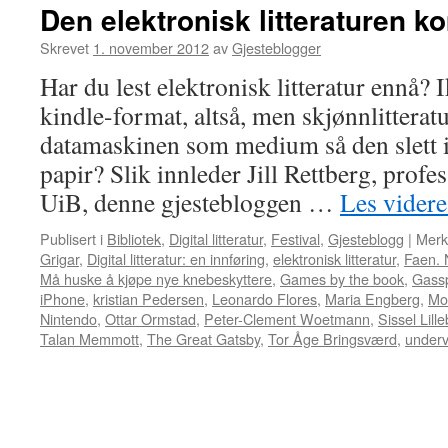
Den elektronisk litteraturen 
Skrevet
1. november 2012
av
Gjesteblogger
Har du lest elektronisk litteratur ennå? 
kindle-format, altså, men skjønnlitterat
datamaskinen som medium så den slett i
papir? Slik innleder Jill Rettberg, profes
UiB, denne gjestebloggen …
Les vider
Publisert i
Bibliotek
,
Digital litteratur
,
Festival
,
Gjesteblogg
|
Merk
Grigar
,
Digital litteratur: en innføring
,
elektronisk litteratur
,
Faen. 
Må huske å kjøpe nye knebeskyttere
,
Games by the book
,
Gassp
iPhone
,
kristian Pedersen
,
Leonardo Flores
,
Maria Engberg
,
Mo
Nintendo
,
Ottar Ormstad
,
Peter-Clement Woetmann
,
Sissel Lill
Talan Memmott
,
The Great Gatsby
,
Tor Åge Bringsværd
,
underv