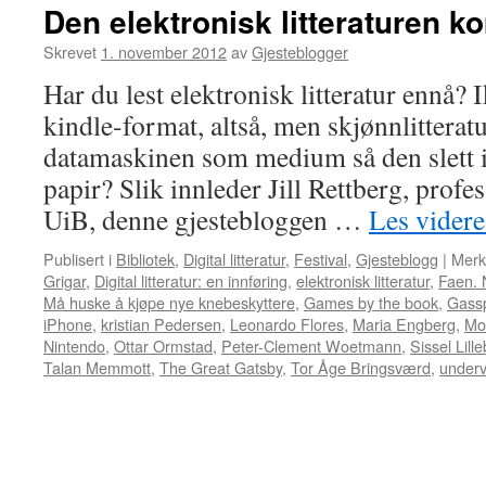
Den elektronisk litteraturen 
Skrevet
1. november 2012
av
Gjesteblogger
Har du lest elektronisk litteratur ennå? 
kindle-format, altså, men skjønnlitterat
datamaskinen som medium så den slett i
papir? Slik innleder Jill Rettberg, profes
UiB, denne gjestebloggen …
Les vider
Publisert i
Bibliotek
,
Digital litteratur
,
Festival
,
Gjesteblogg
|
Merk
Grigar
,
Digital litteratur: en innføring
,
elektronisk litteratur
,
Faen. 
Må huske å kjøpe nye knebeskyttere
,
Games by the book
,
Gassp
iPhone
,
kristian Pedersen
,
Leonardo Flores
,
Maria Engberg
,
Mo
Nintendo
,
Ottar Ormstad
,
Peter-Clement Woetmann
,
Sissel Lill
Talan Memmott
,
The Great Gatsby
,
Tor Åge Bringsværd
,
underv