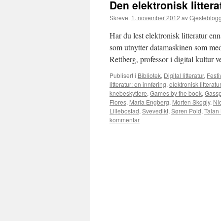
Den elektronisk litte
Skrevet
1. november 2012
av
Gjesteblog
Har du lest elektronisk litteratur en
som utnytter datamaskinen som mediu
Rettberg, professor i digital kultu
Publisert i
Bibliotek
,
Digital litteratur
,
Festi
litteratur: en innføring
,
elektronisk litteratur
knebeskyttere
,
Games by the book
,
Gassp
Flores
,
Maria Engberg
,
Morten Skogly
,
Ni
Lillebostad
,
Svevedikt
,
Søren Pold
,
Talan
kommentar