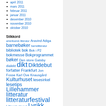
april 2011
mars 2011
februar 2011
januar 2011
desember 2010
november 2010
oktober 2010
Stikkord
Aravind Adiga
amerikansk litteratur
barnebøker
barnelitteratur
bibliotek
bok
Bok i P2
bokmesse
Bokprogrammet
bøker
Den store Gatsby
dikt
Diktdebut
dialekt
forfatter
Frankfurt
Jon
Fosse
Karl Ove Knausgård
Kulturhuset
lesesirkel
lesetips
Lillehammer
litteratur
litteraturfestival
Lyrikk