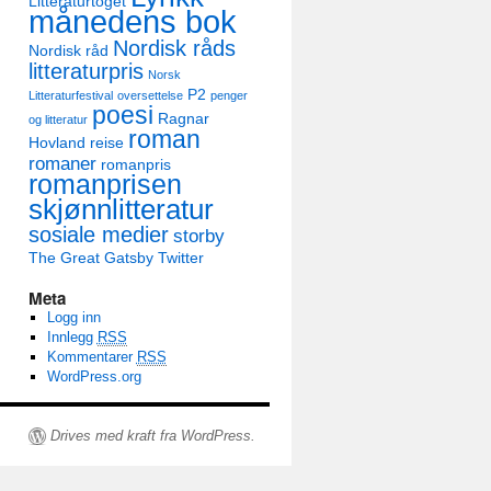
Litteraturtoget
månedens bok
Nordisk råds
Nordisk råd
litteraturpris
Norsk
P2
Litteraturfestival
oversettelse
penger
poesi
Ragnar
og litteratur
roman
Hovland
reise
romaner
romanpris
romanprisen
skjønnlitteratur
sosiale medier
storby
The Great Gatsby
Twitter
Meta
Logg inn
Innlegg
RSS
Kommentarer
RSS
WordPress.org
Drives med kraft fra WordPress.