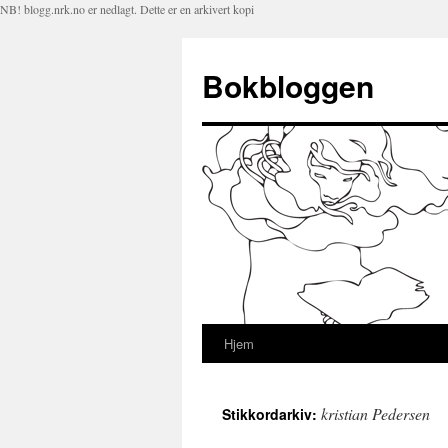
NB! blogg.nrk.no er nedlagt. Dette er en arkivert kopi
Bokbloggen
Hjem
Hopp
til
kristian Pedersen
Stikkordarkiv:
innhold