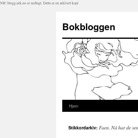
NB! blogg.nrk.no er nedlagt. Dette er en arkivert kopi
Bokbloggen
Hjem
Hopp
til
Faen. Nå har de sen
Stikkordarkiv:
innhold