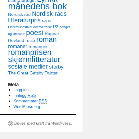
Litteraturtoget
månedens bok
Nordisk råds
Nordisk råd
litteraturpris
Norsk
P2
Litteraturfestival
oversettelse
penger
poesi
Ragnar
og litteratur
roman
Hovland
reise
romaner
romanpris
romanprisen
skjønnlitteratur
sosiale medier
storby
The Great Gatsby
Twitter
Meta
Logg inn
Innlegg
RSS
Kommentarer
RSS
WordPress.org
Drives med kraft fra WordPress.