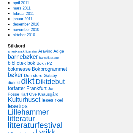
april 2011
mars 2011
februar 2011
januar 2011
desember 2010
november 2010
oktober 2010
Stikkord
Aravind Adiga
amerikansk litteratur
barnebøker
barnelitteratur
bibliotek
bok
Bok i P2
bokmesse
Bokprogrammet
bøker
Den store Gatsby
dikt
Diktdebut
dialekt
forfatter
Frankfurt
Jon
Fosse
Karl Ove Knausgård
Kulturhuset
lesesirkel
lesetips
Lillehammer
litteratur
litteraturfestival
Lyrikk