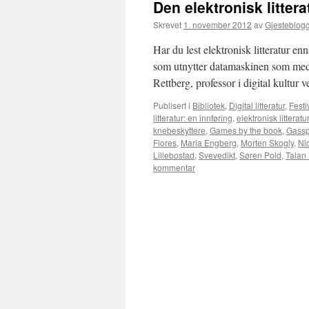
Den elektronisk litte
Skrevet
1. november 2012
av
Gjesteblog
Har du lest elektronisk litteratur en
som utnytter datamaskinen som mediu
Rettberg, professor i digital kultu
Publisert i
Bibliotek
,
Digital litteratur
,
Festi
litteratur: en innføring
,
elektronisk litteratur
knebeskyttere
,
Games by the book
,
Gassp
Flores
,
Maria Engberg
,
Morten Skogly
,
Ni
Lillebostad
,
Svevedikt
,
Søren Pold
,
Talan
kommentar